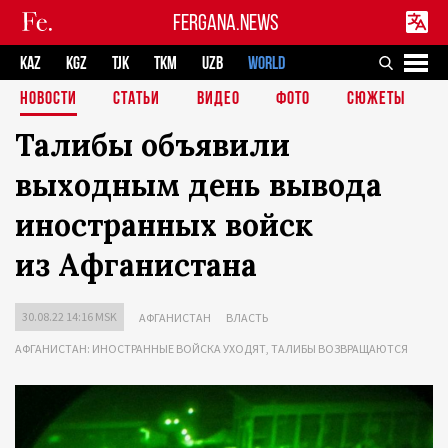
FERGANA.NEWS
KAZ
KGZ
TJK
TKM
UZB
WORLD
НОВОСТИ
СТАТЬИ
ВИДЕО
ФОТО
СЮЖЕТЫ
Талибы объявили
выходным день вывода
иностранных войск
из Афганистана
30.08.22 14:16 MSK
АФГАНИСТАН
ВЛАСТЬ
АФГАНИСТАН: ИНОСТРАННЫЕ ВОЙСКА УХОДЯТ, ТАЛИБЫ ВОЗВРАЩАЮТСЯ