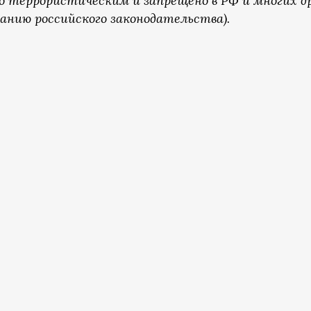
о террористическим и запрещено в РФ и многих д
анию российского законодательства).