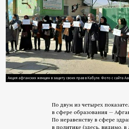
Акция афганских женщин в защиту своих прав в Кабуле. Фото с сайта A
По двум из четырех показат
в сфере образования — Афган
По неравенству в сфере здра
в политике (здесь, видимо,