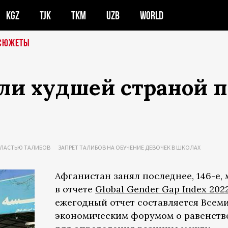
KGZ
TJK
TKM
UZB
WORLD
СЮЖЕТЫ
ли худшей страной п
ВЛАСТЬЮ ТАЛИБОВ
ЗАПРЕТ ТАЛИБОВ НА ОБУЧЕНИЕ ДЕВОЧЕК В ШКОЛАХ
Афганистан занял последнее, 146-е, 
в отчете
Global Gender Gap Index 202
ежегодный отчет составляется Все
экономическим форумом о равенств