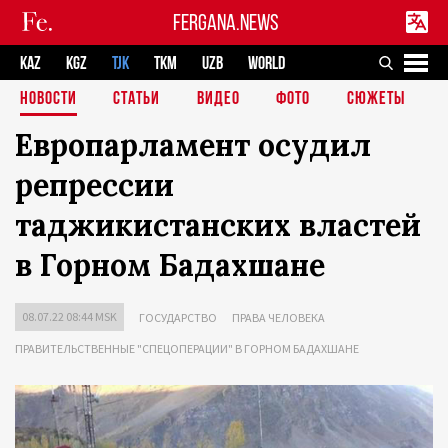
FERGANA.NEWS
KAZ
KGZ
TJK
TKM
UZB
WORLD
НОВОСТИ
СТАТЬИ
ВИДЕО
ФОТО
СЮЖЕТЫ
Европарламент осудил
репрессии
таджикистанских властей
в Горном Бадахшане
08.07.22 08:44 MSK
ГОСУДАРСТВО
ПРАВА ЧЕЛОВЕКА
ПРАВИТЕЛЬСТВЕННЫЕ "СПЕЦОПЕРАЦИИ" В ГОРНОМ БАДАХШАНЕ