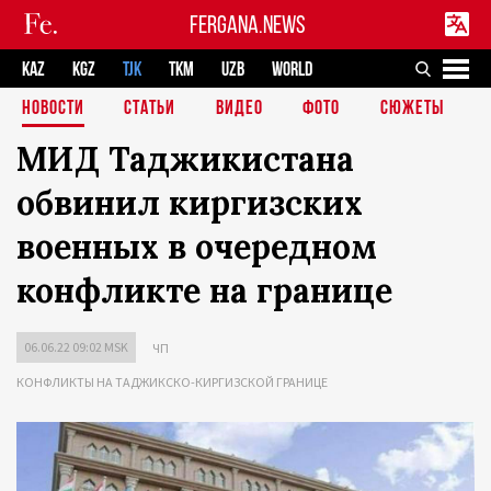
FERGANA.NEWS
KAZ
KGZ
TJK
TKM
UZB
WORLD
НОВОСТИ
СТАТЬИ
ВИДЕО
ФОТО
СЮЖЕТЫ
МИД Таджикистана
обвинил киргизских
военных в очередном
конфликте на границе
06.06.22 09:02 MSK
ЧП
КОНФЛИКТЫ НА ТАДЖИКСКО-КИРГИЗСКОЙ ГРАНИЦЕ