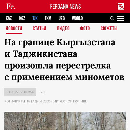
FERGANA.NEWS
KAZ
KGZ
TJK
TKM
UZB
WORLD
НОВОСТИ
СТАТЬИ
ВИДЕО
ФОТО
СЮЖЕТЫ
На границе Кыргызстана
и Таджикистана
произошла перестрелка
с применением минометов
03.06.22 12:10 MSK
ЧП
КОНФЛИКТЫ НА ТАДЖИКСКО-КИРГИЗСКОЙ ГРАНИЦЕ