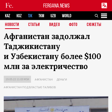
FERGANA.NEWS
KAZ
KGZ
TJK
TKM
UZB
WORLD
НОВОСТИ
СТАТЬИ
ВИДЕО
ФОТО
СЮЖЕТЫ
Афганистан задолжал
Таджикистану
и Узбекистану более $100
млн за электричество
19.05.22 11:03 MSK
АФГАНИСТАН
ДЕНЬГИ
АФГАНИСТАН ПОД ВЛАСТЬЮ ТАЛИБОВ