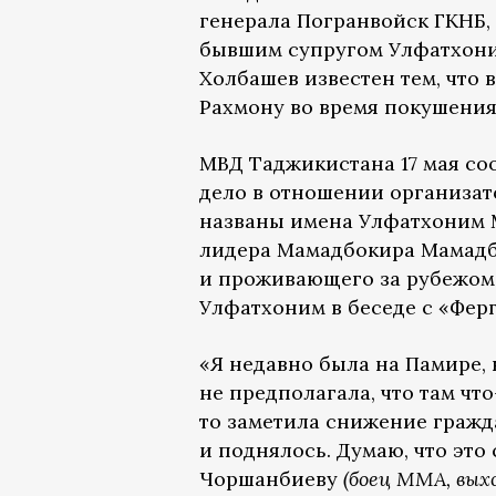
генерала Погранвойск ГКНБ,
бывшим супругом Улфатхон
Холбашев известен тем, что 
Рахмону во время покушения
МВД Таджикистана 17 мая со
дело в отношении организа
названы имена Улфатхоним 
лидера Мамадбокира Мамадб
и проживающего за рубежом
Улфатхоним в беседе с «Фер
«Я недавно была на Памире, 
не предполагала, что там что
то заметила снижение гражда
и поднялось. Думаю, что эт
Чоршанбиеву
(боец ММА, выхо