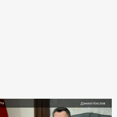
ста
Даниил Кислов