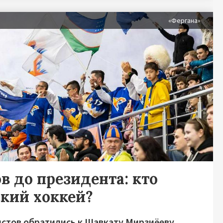
«Фергана»
в до президента: кто
ский хоккей?
стов обратились к Шавкату Мирзиёеву