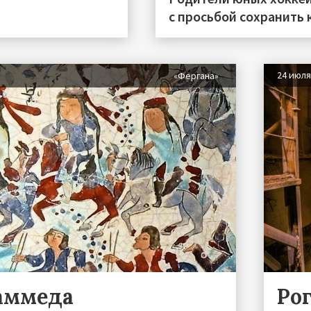
с просьбой сохранить 
24 июл
«Фергана»
аммеда
Ро