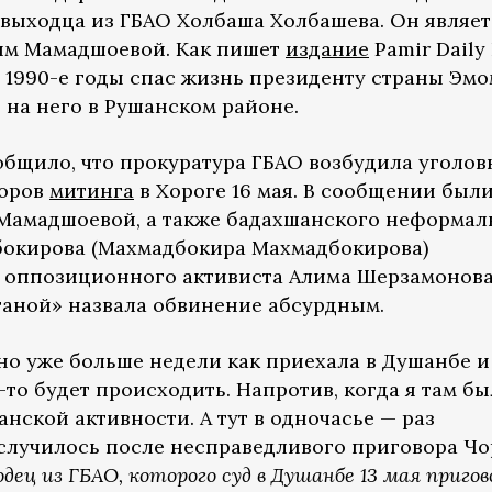
 выходца из ГБАО Холбаша Холбашева. Он являет
им Мамадшоевой. Как пишет
издание
Pamir Daily
в 1990-е годы спас жизнь президенту страны Эм
 на него в Рушанском районе.
общило, что прокуратура ГБАО возбудила уголов
торов
митинга
в Хороге 16 мая. В сообщении был
Мамадшоевой, а также бадахшанского неформал
окирова (Махмадбокира Махмадбокирова)
 оппозиционного активиста Алима Шерзамонова
ганой» назвала обвинение абсурдным.
но уже больше недели как приехала в Душанбе и
-то будет происходить. Напротив, когда я там бы
нской активности. А тут в одночасье — раз
о случилось после несправедливого приговора Ч
дец из ГБАО, которого суд в Душанбе 13 мая приго