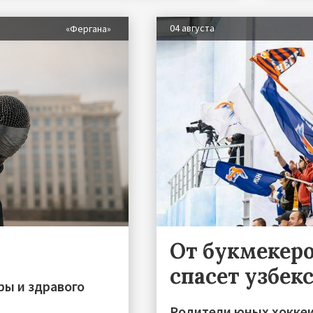
04 августа
«Фергана»
От букмекеро
спасет узбек
ры и здравого
Родители юных хоккеи