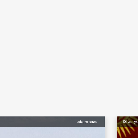
06 авгу
«Фергана»