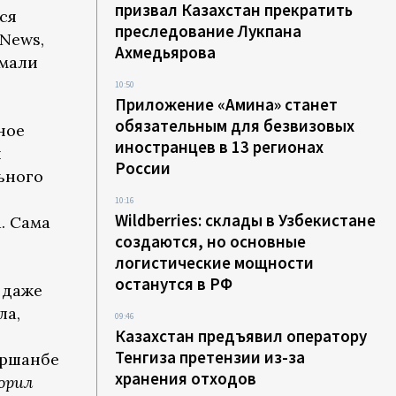
призвал Казахстан прекратить
ся
преследование Лукпана
 News,
Ахмедьярова
омали
10:50
Приложение «Амина» станет
обязательным для безвизовых
ное
иностранцев в 13 регионах
и
России
ьного
10:16
Wildberries: склады в Узбекистане
. Сама
создаются, но основные
логистические мощности
останутся в РФ
 даже
ла,
09:46
Казахстан предъявил оператору
Тенгиза претензии из-за
оршанбе
хранения отходов
ворил