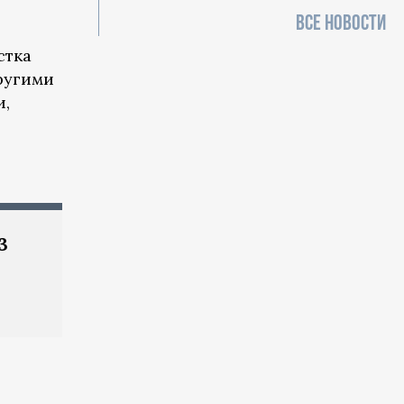
ВСЕ НОВОСТИ
стка
другими
и,
3