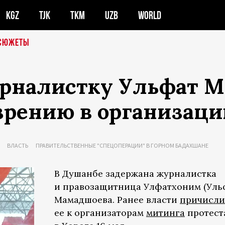
KGZ
TJK
TKM
UZB
WORLD
СЮЖЕТЫ
урналистку Ульфат 
зрению в организаци
ВЛАСТЬ
ПРАВИТЕЛЬСТВЕННЫЕ "СПЕЦОПЕРАЦИИ" В ГОРНОМ БАДАХШАНЕ
В Душанбе задержана журналистка
и правозащитница Улфатхоним (Уль
Мамадшоева. Ранее власти
причисл
ее к организаторам
митинга
протест