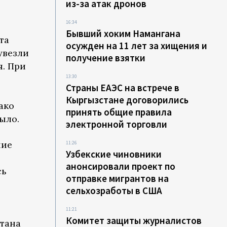
из-за атак дронов
16:34
Бывший хоким Намангана
та
осужден на 11 лет за хищения и
увезли
получение взятки
я. При
13:30
Страны ЕАЭС на встрече в
Кыргызстане договорились
ако
принять общие правила
ыло.
электронной торговли
ние
11:26
Узбекские чиновники
анонсировали проект по
сь
отправке мигрантов на
сельхозработы в США
11:21
Комитет защиты журналистов
стана