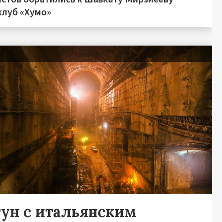
клуб «Хумо»
я
гун с итальянским