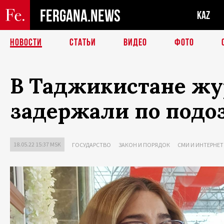
FERGANA.NEWS
KAZ
НОВОСТИ
СТАТЬИ
ВИДЕО
ФОТО
В Таджикистане ж
задержали по подо
18.05.22 15:37 MSK
ГОСУДАРСТВО
ЗАКОН И ПОРЯДОК
СМИ И ИНТЕРНЕТ