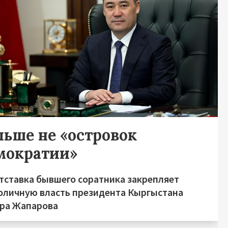
льше не «островок
мократии»
отставка бывшего соратника закрепляет
оличную власть президента Кыргыстана
ра Жапарова