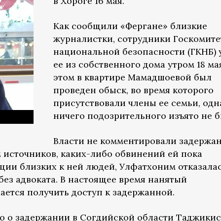
в Хороге 16 мая.
Как сообщили «Фергане» близкие
журналистки, сотрудники Госкомите
национальной безопасности (ГКНБ) 
ее из собственного дома утром 18 ма
этом в квартире Мамадшоевой был
проведен обыск, во время которого
присутствовали члены ее семьи, одн
ничего подозрительного изъято не б
и
Власти не комментировали задержа
 источников, каких-либо обвинений ей пока
ции близких к ней людей, Улфатхоним отказала
без адвоката. В настоящее время нанятый
ается получить доступ к задержанной.
но о задержании в Согдийской области Таджики