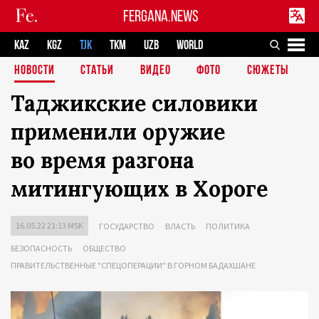
FERGANA.NEWS
KAZ
KGZ
TJK
TKM
UZB
WORLD
НОВОСТИ
СТАТЬИ
ВИДЕО
ФОТО
СЮЖЕТЫ
Таджикские силовики
применили оружие
во время разгона
митингующих в Хороге
16.05.22 21:13 MSK
ГОСУДАРСТВО
ВЛАСТЬ
ПОЛИТИКА
БЕЗОПАСНОСТЬ
ОБЩЕСТВО
ПРАВИТЕЛЬСТВЕННЫЕ "СПЕЦОПЕРАЦИИ" В ГОРНОМ БАДАХШАНЕ