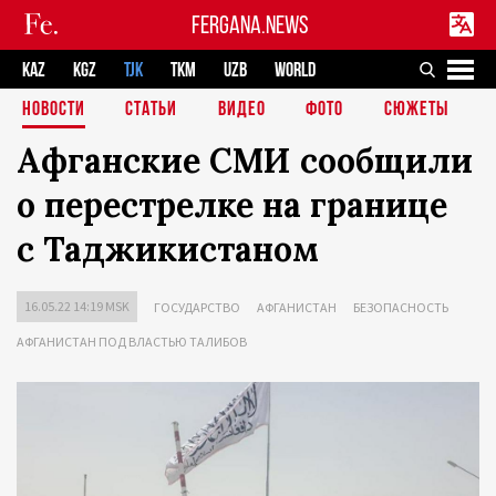
FERGANA.NEWS
KAZ
KGZ
TJK
TKM
UZB
WORLD
НОВОСТИ
СТАТЬИ
ВИДЕО
ФОТО
СЮЖЕТЫ
Афганские СМИ сообщили
о перестрелке на границе
с Таджикистаном
16.05.22 14:19 MSK
ГОСУДАРСТВО
АФГАНИСТАН
БЕЗОПАСНОСТЬ
АФГАНИСТАН ПОД ВЛАСТЬЮ ТАЛИБОВ