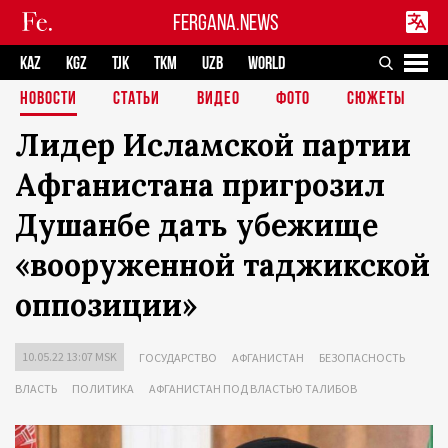
FERGANA.NEWS
KAZ
KGZ
TJK
TKM
UZB
WORLD
НОВОСТИ
СТАТЬИ
ВИДЕО
ФОТО
СЮЖЕТЫ
Лидер Исламской партии
Афганистана пригрозил
Душанбе дать убежище
«вооруженной таджикской
оппозиции»
10.05.22 13:07 MSK
ГОСУДАРСТВО
АФГАНИСТАН
БЕЗОПАСНОСТЬ
ВЛАСТЬ
ПОЛИТИКА
АФГАНИСТАН ПОД ВЛАСТЬЮ ТАЛИБОВ