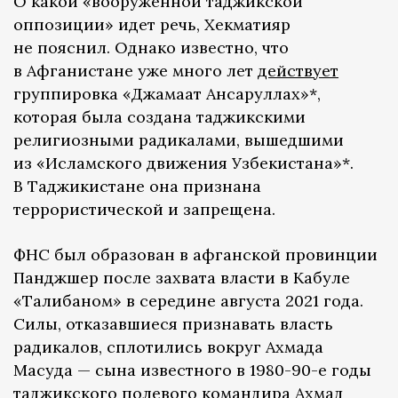
О какой «вооруженной таджикской
оппозиции» идет речь, Хекматияр
не пояснил. Однако известно, что
в Афганистане уже много лет
действует
группировка «Джамаат Ансаруллах»*,
которая была создана таджикскими
религиозными радикалами, вышедшими
из «Исламского движения Узбекистана»*.
В Таджикистане она признана
террористической и запрещена.
ФНС был образован в афганской провинции
Панджшер после захвата власти в Кабуле
«Талибаном» в середине августа 2021 года.
Силы, отказавшиеся признавать власть
радикалов, сплотились вокруг Ахмада
Масуда — сына известного в 1980-90-е годы
таджикского полевого командира Ахмад