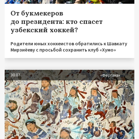
От букмекеров
до президента: кто спасет
узбекский хоккей?
Родители юных хоккеистов обратились к Шавкату
Мирзиёеву с просьбой сохранить клуб «Хумо»
30.07
«Фергана»