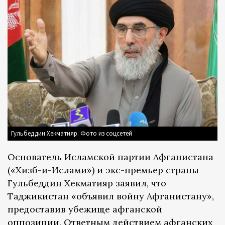
Гульбеддин Хекматияр. Фото из соцсетей
Основатель Исламской партии Афганистана
(«Хизб-и-Ислами») и экс-премьер страны
Гульбеддин Хекматияр заявил, что
Таджикистан «объявил войну Афганистану»,
предоставив убежище афганской
оппозиции. Ответным действием афганских