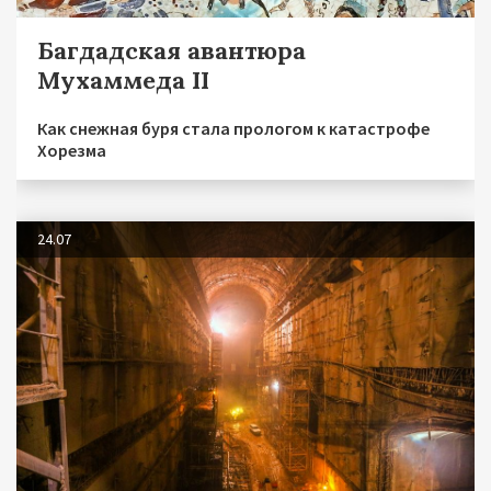
Багдадская авантюра
Мухаммеда II
Как снежная буря стала прологом к катастрофе
Хорезма
24.07