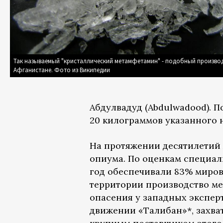
Так называемый "кристаллический метамфетамин" - подобный производ
Афганистане. Фото из Википедии
Абдулвадуд (Abdulwadood). П
20 килограммов указанного н
На протяжении десятилетий
опиума. По оценкам специал
год обеспечивали 83% миров
территории производство ме
опасения у западных экспер
движении «Талибан»*, захват