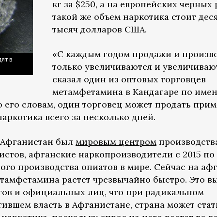
кг за $250, а на европейских черных
такой же объем наркотика стоит дес
тысяч долларов США.
«С каждым годом продажи и произв
ят в
только увеличиваются и увеличиваю
сказал один из оптовых торговцев
метамфетамина в Кандагаре по име
о его словам, один торговец может продать при
аркотика всего за несколько дней.
 Афганистан был
мировым центром
производств
истов, афганские наркопроизводители с 2015 по
ого производства опиатов в мире. Сейчас на аф
тамфетамина растет чрезвычайно быстро. Это в
тов и официальных лиц, что при радикальном
ившем власть в Афганистане, страна может стат