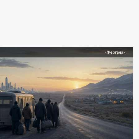
я
«Фергана»