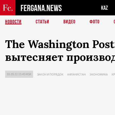
FERGANA.NEWS
KAZ
НОВОСТИ
СТАТЬИ
ВИДЕО
ФОТО
The Washington Pos
вытесняет произво
03.05.22 15:45 MSK
ЗАКОН И ПОРЯДОК
АФГАНИСТАН
ЭКОНОМИКА
К