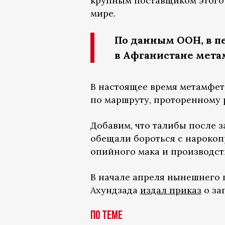
крупным поставщиком этого н
мире.
По данным ООН, в пе
в Афганистане мета
В настоящее время метамфет
по маршруту, проторенному 
Добавим, что талибы после з
обещали бороться с нарокоп
опийного мака и производст
В начале апреля нынешнего 
Ахундзада
издал приказ
о за
По теме