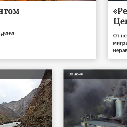
ентом
«Р
Це
 денег
От н
мигра
нера
30 июня