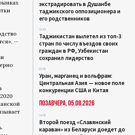
 рынках
экстрадировать в Душанбе
ятки
таджикского оппозиционера и
его родственников
10:45
одство
Таджикистан вылетел из топ-3
тся», —
стран по числу въездов своих
граждан в РФ, Узбекистан
ни
сохранил лидерство
мерно
03:38
Уран, марганец и вольфрам:
Центральная Азия — новое поле
а
конкуренции США и Китая
 2020
Позавчера, 05.08.2026
ганской
ызывает
14:58
Второй поезд «Славянский
ь
караван» из Беларуси доедет до