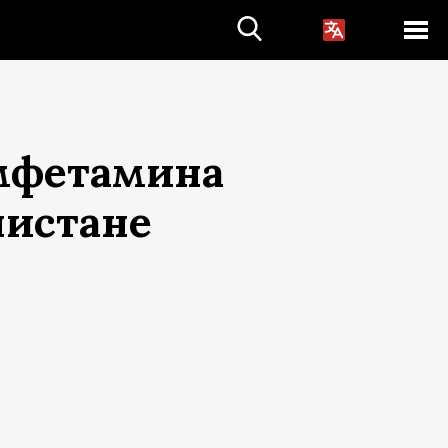
амфетамина
нистане