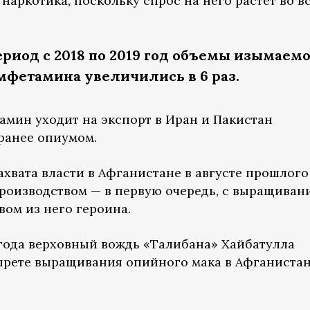
аркотика, поскольку спрос на него растет во в
риод с 2018 по 2019 год объемы изымаемо
мфетамина увеличились в 6 раз.
амин уходит на экспорт в Иран и Пакистан
ранее опиумом.
ахвата власти в Афганистане в августе прошлого
роизводством — в первую очередь, с выращиван
вом из него героина.
года верховный вождь «Талибана» Хайбатулла
прете выращивания опийного мака в Афганистан