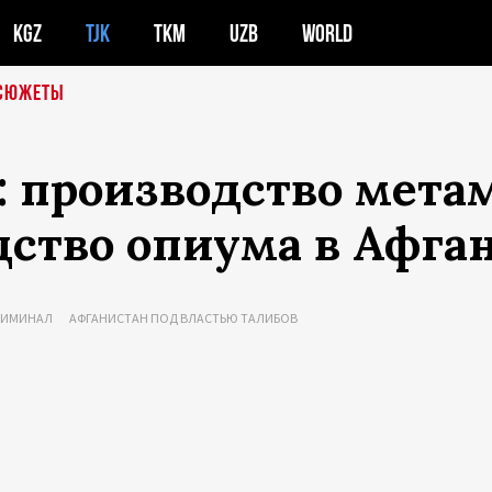
KGZ
TJK
TKM
UZB
WORLD
СЮЖЕТЫ
t: производство мет
дство опиума в Афга
РИМИНАЛ
АФГАНИСТАН ПОД ВЛАСТЬЮ ТАЛИБОВ