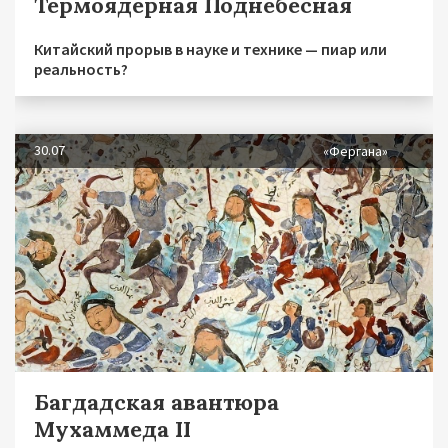
Термоядерная Поднебесная
Китайский прорыв в науке и технике — пиар или
реальность?
30.07
«Фергана»
Багдадская авантюра
Мухаммеда II