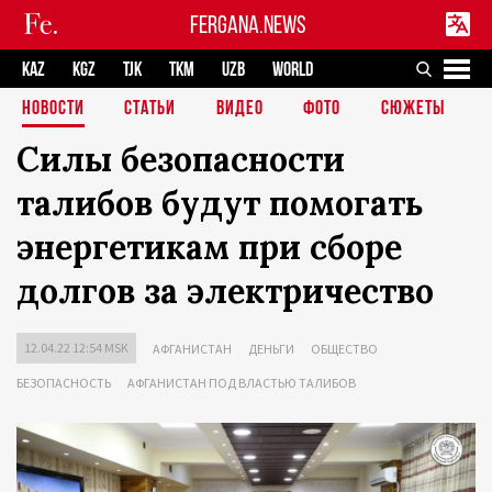
FERGANA.NEWS
KAZ
KGZ
TJK
TKM
UZB
WORLD
НОВОСТИ
СТАТЬИ
ВИДЕО
ФОТО
СЮЖЕТЫ
Силы безопасности
талибов будут помогать
энергетикам при сборе
долгов за электричество
12.04.22 12:54 MSK
АФГАНИСТАН
ДЕНЬГИ
ОБЩЕСТВО
БЕЗОПАСНОСТЬ
АФГАНИСТАН ПОД ВЛАСТЬЮ ТАЛИБОВ