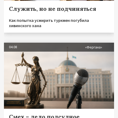
Служить, но не подчиняться
Как попытка усмирить туркмен погубила
хивинского хана
04.08
«Фергана»
Смех – дело подсудное