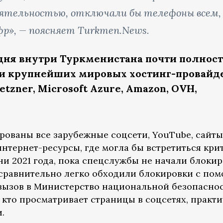
тельностью, отключали бы телефоны всем, 
фр», — поясняет Turkmen.News.
одня внутри Туркменистана почти полнос
и крупнейших мировых хостинг-провайде
Hetzner, Microsoft Azure, Amazon, OVH,
ированы все зарубежные соцсети, YouTube, сайты
нтернет-ресурсы, где могла бы встретиться кри
ни 2021 года, пока спецслужбы не начали блокир
 сравнительно легко обходили блокировки с по
 вызов в Министерство национальной безопасно
, кто просматривает страницы в соцсетях, практ
.