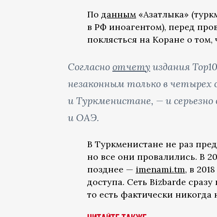
По
данным
«Азатлыка» (турк
в РФ иноагентом), перед пр
поклясться на Коране о том,
Согласно
отчету
издания Top10
незаконным только в четырех с
и Туркменистане, — и серьезно 
и ОАЭ.
В Туркменистане не раз пре
но все они провалились. В 2
позднее —
imenami.tm
, в 201
доступа. Сеть Bizbarde сраз
то есть фактически никогда