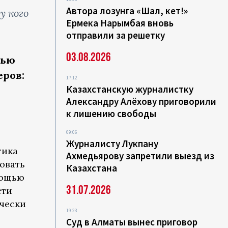
Автора лозунга «Шал, кет!»
у кого
Ермека Нарымбая вновь
отправили за решетку
03.08.2026
тью
ров:
17:12
Казахстанскую журналистку
Александру Алёхову приговорили
к лишению свободы
09:06
Журналисту Лукпану
тика
Ахмедьярову запретили выезд из
овать
Казахстана
мощью
31.07.2026
сти
ически
19:23
Суд в Алматы вынес приговор