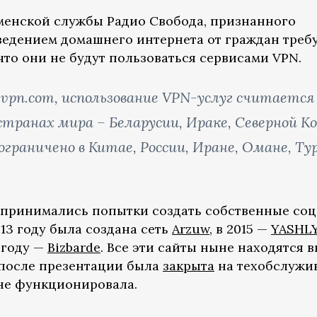
менской службы Радио Свобода, признанного
оведением домашнего интернета от граждан треб
 что они не будут пользоваться сервисами VPN.
vpn.com, использование VPN-услуг считается
транах мира – Беларусии, Ираке, Северной Ко
ограничено в Китае, России, Иране, Омане, Ту
дпринимались попытки создать собственные соц
013 году была создана сеть
Arzuw
, в 2015 —
YASHL
8 году —
Bizbarde
. Все эти сайты ныне находятся в
у после презентации была
закрыта
на техобслужи
 не функционировала.