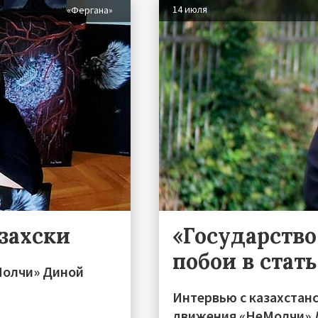
14 июля
«Фергана»
захски
«Государств
побои в стат
Молчи» Диной
Интервью с казахстан
движения «НеМолчи» Д