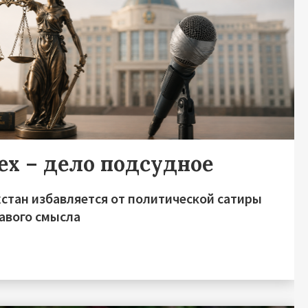
ех – дело подсудное
хстан избавляется от политической сатиры
равого смысла