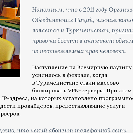
Напомним, что в 2011 году Органи
Объединенных Наций, членом кот
является и Туркменистан,
призна
право на доступ в интернет одни
из неотъемлемых прав человека.
Наступление на Всемирную паутину
усилилось в феврале, когда
в Туркменистане
стали
массово
блокировать VPN-серверы. При этом
 IP-адреса, на которых установлено программно
одсети провайдеров, предоставляющие услуги
рверов.
аружив, что некий абонент телефонной сети