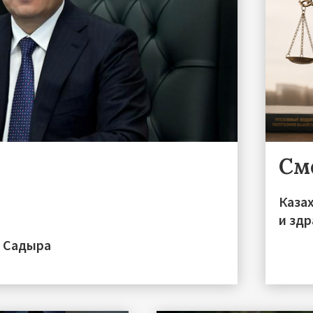
См
Каза
и зд
а Садыра