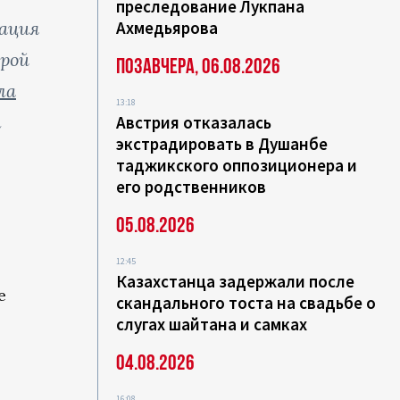
преследование Лукпана
зация
Ахмедьярова
орой
Позавчера, 06.08.2026
ла
13:18
м
Австрия отказалась
экстрадировать в Душанбе
таджикского оппозиционера и
его родственников
05.08.2026
12:45
Казахстанца задержали после
е
скандального тоста на свадьбе о
слугах шайтана и самках
04.08.2026
16:08