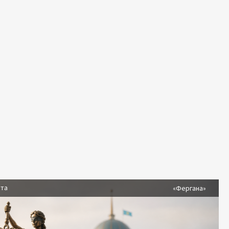
ста
«Фергана»