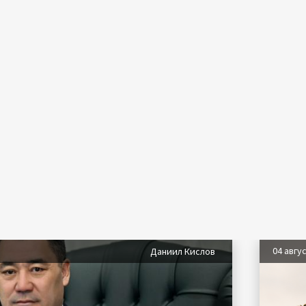
04 авгу
Даниил Кислов