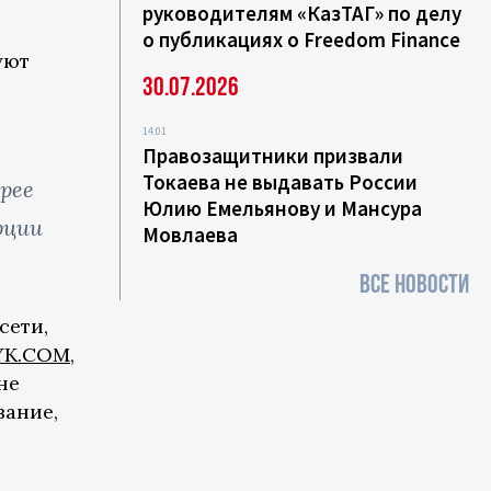
руководителям «КазТАГ» по делу
о публикациях о Freedom Finance
уют
30.07.2026
14:01
Правозащитники призвали
Токаева не выдавать России
рее
Юлию Емельянову и Мансура
рции
Мовлаева
ВСЕ НОВОСТИ
сети,
YK.COM
,
не
вание,