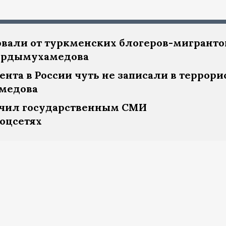
овали от туркменских блогеров-мигранто
Бердымухамедова
ента в России чуть не записали в террори
амедова
чил государственным СМИ
соцсетях