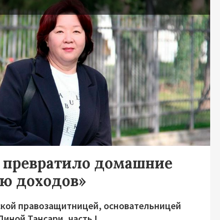
о превратило домашние
ью доходов»
ской правозащитницей, основательницей
иной Тансари, часть I