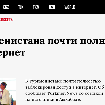
KGZ
TJK
TKM
UZB
WORLD
СЮЖЕТЫ
енистана почти пол
ернет
В Туркменистане почти полностью
заблокирован доступ в интернет. Об
сообщает
Turkmen.News
со ссылкой
на источники в Ашхабаде.