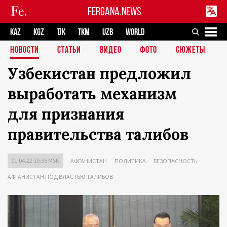
FERGANA.NEWS
KAZ
KGZ
TJK
TKM
UZB
WORLD
НОВОСТИ
СТАТЬИ
ВИДЕО
ФОТО
СЮЖЕТЫ
Узбекистан предложил
выработать механизм
для признания
правительства талибов
01.04.22 10:35 MSK
АФГАНИСТАН
ПОЛИТИКА
БЕЗОПАСНОСТЬ
АФГАНИСТАН ПОД ВЛАСТЬЮ ТАЛИБОВ