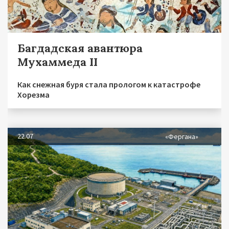
Багдадская авантюра
Мухаммеда II
Как снежная буря стала прологом к катастрофе
Хорезма
22.07
«Фергана»