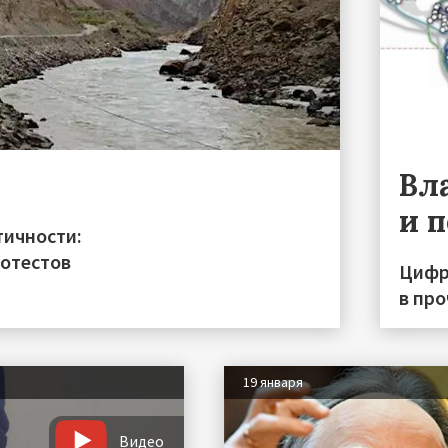
Вл
и 
тичности:
ротестов
Цифр
в пр
19 января
Видео