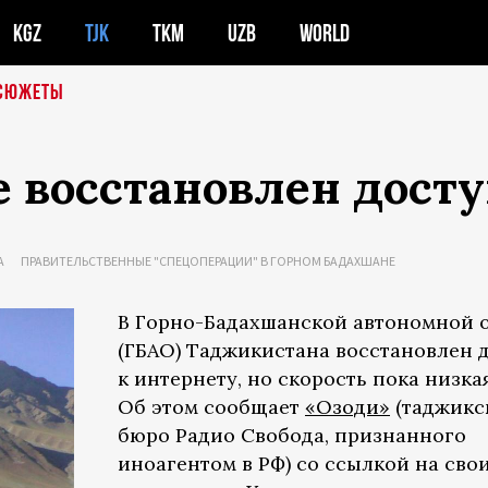
KGZ
TJK
TKM
UZB
WORLD
СЮЖЕТЫ
 восстановлен досту
А
ПРАВИТЕЛЬСТВЕННЫЕ "СПЕЦОПЕРАЦИИ" В ГОРНОМ БАДАХШАНЕ
В Горно-Бадахшанской автономной 
(ГБАО) Таджикистана восстановлен 
к интернету, но скорость пока низкая
Об этом сообщает
«Озоди»
(таджикс
бюро Радио Свобода, признанного
иноагентом в РФ) со ссылкой на сво