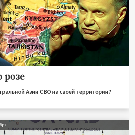
о розе
тральной Азии СВО на своей территории?
абря