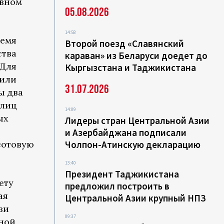
ивном
05.08.2026
14:58
ремя
Второй поезд «Славянский
ства
караван» из Беларуси доедет до
 Для
Кыргызстана и Таджикистана
нили
31.07.2026
ы два
 лиц
14:09
ых
Лидеры стран Центральной Азии
и Азербайджана подписали
сотовую
Чолпон-Атинскую декларацию
13:40
Президент Таджикистана
ету
предложил построить в
ая
Центральной Азии крупный НПЗ
зи
09:37
рной