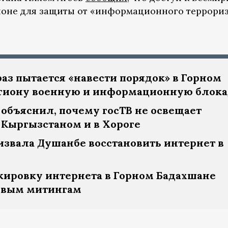
ионе для защиты от «информационного террориз
аз пытается «навести порядок» в Горном
егиону военную и информационную блок
объяснил, почему госТВ не освещает
 Кыргызстаном и в Хороге
извала Душанбе восстановить интернет в
кировку интернета в Горном Бадахшане
овым митингам