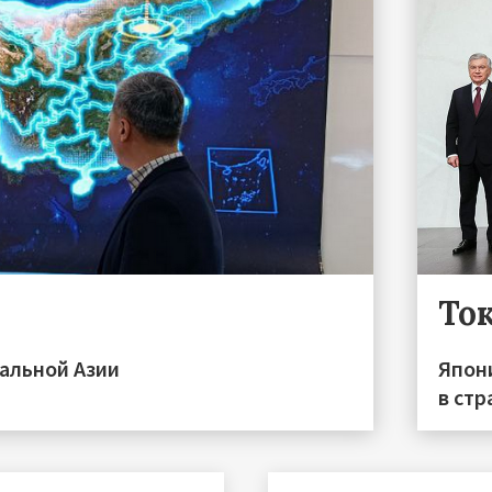
То
альной Азии
Япон
в стр