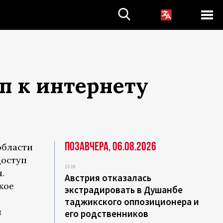
п к интернету
Позавчера, 06.08.2026
области
доступ
13:18
.
Австрия отказалась
кое
экстрадировать в Душанбе
таджикского оппозиционера и
и
его родственников