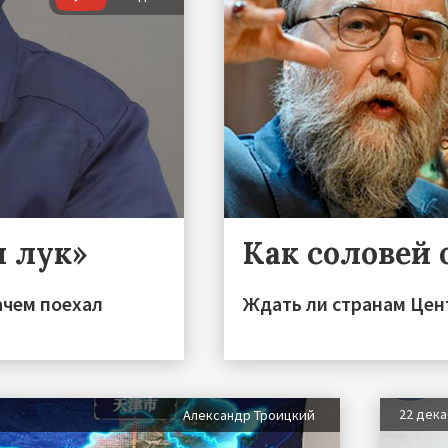
и лук»
Как соловей 
ачем поехал
Ждать ли странам Цен
22 дек
Александр Троицкий