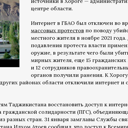
источники в Хороге — администрат
центре области.
Интернет в ГБАО был отключен во в
массовых протестов
по поводу убий
местного жителя в ноябре 2021 года.
подавления протеста власти приме
оружие, в результате чего были убит
мирных жителя, еще 15 гражданских
и 12 сотрудников правоохранительн
органов получили ранения. К Хорогу
 других районах области отключили интернет и 
тям Таджикистана восстановить доступ к интерн
 гражданской солидарности (ПГС), объединяющ
з разных стран. 31 января замглавы Службы свя
стана Илхом Атоев
сообщил
, что доступ к Всеми