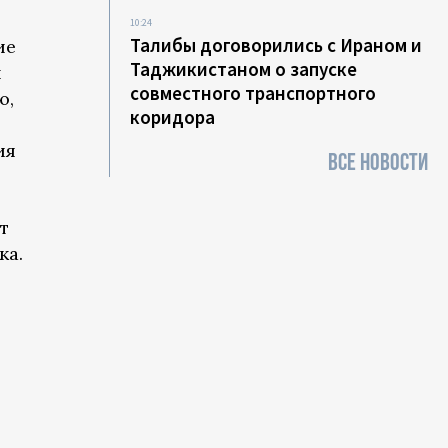
10:24
Талибы договорились с Ираном и
ие
Таджикистаном о запуске
ы
совместного транспортного
ю,
коридора
ия
ВСЕ НОВОСТИ
т
ка.