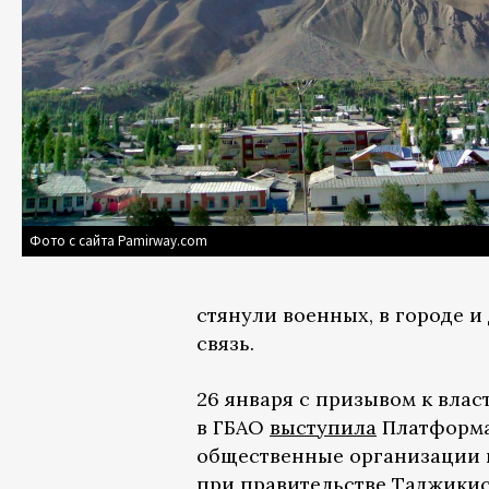
Фото с сайта Pamirway.com
стянули военных, в городе и
связь.
26 января с призывом к влас
в ГБАО
выступила
Платформа
общественные организации и
при правительстве Таджики