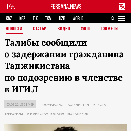
FERGANA.NEWS
KAZ
KGZ
TJK
TKM
UZB
WORLD
НОВОСТИ
СТАТЬИ
ВИДЕО
ФОТО
СЮЖЕТЫ
Талибы сообщили
о задержании гражданина
Таджикистана
по подозрению в членстве
в ИГИЛ
03.03.22 15:11 MSK
ГОСУДАРСТВО
АФГАНИСТАН
ВЛАСТЬ
ТЕРРОРИЗМ
АФГАНИСТАН ПОД ВЛАСТЬЮ ТАЛИБОВ