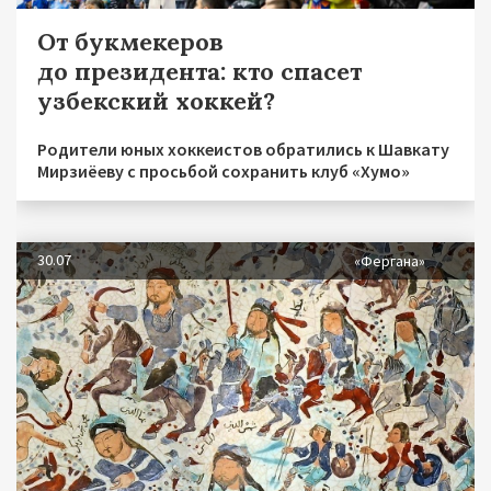
От букмекеров
до президента: кто спасет
узбекский хоккей?
Родители юных хоккеистов обратились к Шавкату
Мирзиёеву с просьбой сохранить клуб «Хумо»
30.07
«Фергана»