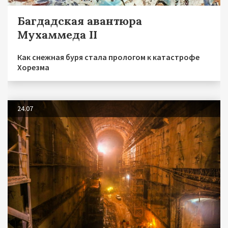
Багдадская авантюра
Мухаммеда II
Как снежная буря стала прологом к катастрофе
Хорезма
24.07