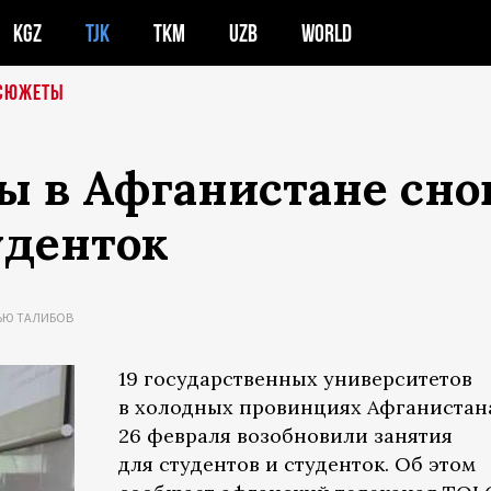
KGZ
TJK
TKM
UZB
WORLD
СЮЖЕТЫ
ы в Афганистане сно
уденток
ЬЮ ТАЛИБОВ
19 государственных университетов
в холодных провинциях Афганистан
26 февраля возобновили занятия
для студентов и студенток. Об этом