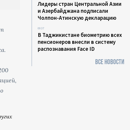
Лидеры стран Центральной Азии
и Азербайджана подписали
Чолпон-Атинскую декларацию
ет
09:37
В Таджикистане биометрию всех
пенсионеров внесли в систему
распознавания Face ID
а.
ВСЕ НОВОСТИ
200
ацией,
то
ругих