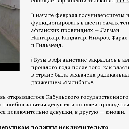
сообщает афганский телеканал
TOL
В начале февраля госуниверситеты 
функционировать в шести самых те
афганских провинциях — Лагман,
Нангархар, Кандагар, Нимроз, Фарах
и Гильменд.
ℹ️ Вузы в Афганистане закрылись в ав
прошлого года после того, как власт
в стране была захвачена радикальн
движением «Талибан»*.
овь открывшегося Кабульского государственного
ю талибов занятия девушек и юношей проводятс
тся исключительно девушки, в другую — юноши.
 девушкам должны исключительно