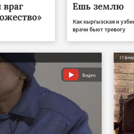
 враг
Ешь землю
тожество»
Как кыргызская и узбек
врачи бьют тревогу
27 фев
Видео