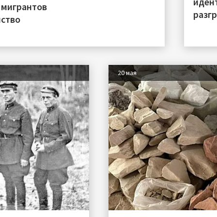
иден
 мигрантов
разгр
нство
20 мая