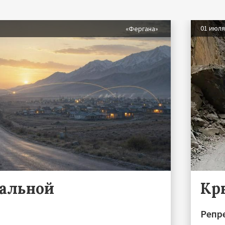
01 июл
«Фергана»
ральной
Кр
Репре