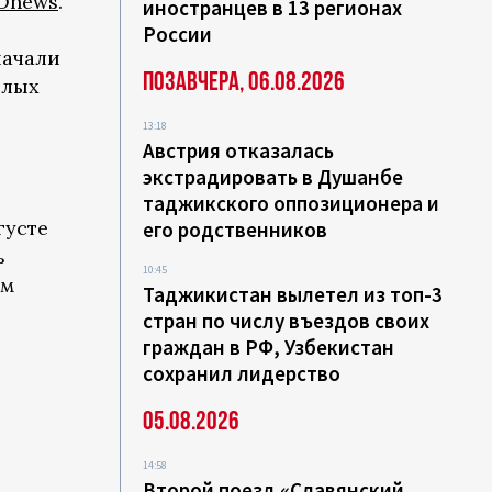
Onews
.
иностранцев в 13 регионах
России
начали
Позавчера, 06.08.2026
плых
13:18
Австрия отказалась
экстрадировать в Душанбе
таджикского оппозиционера и
густе
его родственников
ь
10:45
ым
Таджикистан вылетел из топ-3
стран по числу въездов своих
граждан в РФ, Узбекистан
сохранил лидерство
я
05.08.2026
14:58
Второй поезд «Славянский