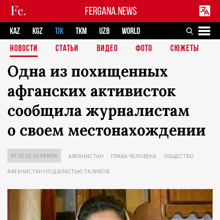
FERGANA.NEWS
KAZ
KGZ
TJK
TKM
UZB
WORLD
НОВОСТИ
СТАТЬИ
ВИДЕО
ФОТО
СЮЖЕТЫ
Одна из похищенных
афганских активисток
сообщила журналистам
о своем местонахождении
07.02.22 15:04 MSK
АФГАНИСТАН
ПРАВА ЧЕЛОВЕКА
ОБЩЕСТВО
АФГАНИСТАН ПОД ВЛАСТЬЮ ТАЛИБОВ