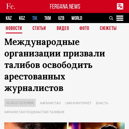
FERGANA.NEWS
KAZ
KGZ
TJK
TKM
UZB
WORLD
НОВОСТИ
СТАТЬИ
ВИДЕО
ФОТО
СЮЖЕТЫ
Международные
организации призвали
талибов освободить
арестованных
журналистов
01.02.22 12:51 MSK
АФГАНИСТАН
СМИ И ИНТЕРНЕТ
ВЛАСТЬ
АФГАНИСТАН ПОД ВЛАСТЬЮ ТАЛИБОВ