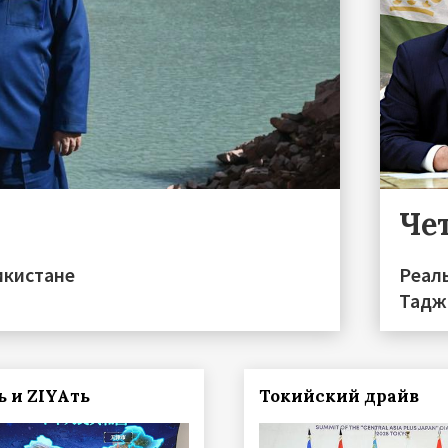
Чет
икистане
Реал
Тадж
 и ZIYAть
Токийский драйв