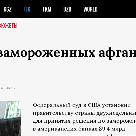
KGZ
TJK
TKM
UZB
WORLD
СЮЖЕТЫ
замороженных афган
ТАЛИБОВ
Федеральный суд в США установил
правительству страны двухнедельны
для принятия решения по заморож
в американских банках $9,4 млрд