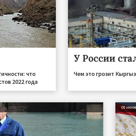
У России ста
тичности: что
Чем это грозит Кыргы
тов 2022 года
08 июн