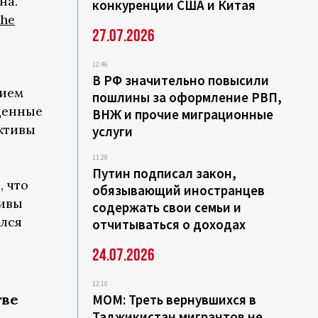
на.
конкуренции США и Китая
he
27.07.2026
12:46
В РФ значительно повысили
нием
пошлины за оформление РВП,
енные
ВНЖ и прочие миграционные
ктивы
услуги
11:28
Путин подписал закон,
, что
обязывающий иностранцев
тивы
содержать свои семьи и
ался
отчитываться о доходах
24.07.2026
12:10
тве
МОМ: Треть вернувшихся в
Таджикистан мигрантов не