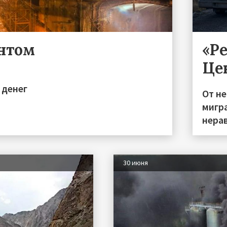
ентом
«Р
Це
 денег
От н
мигра
нера
30 июня