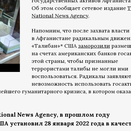
государственных активов Афганиста
Об этом сообщает сетевое издание
T
National News Agency
.
Напомним, что после захвата власти
в Афганистане радикальным движе
«Талибан»* США
заморозили
размещ
на счетах американских банков госа
этой страны, чтобы признанные
террористами талибы не могли ими
воспользоваться. Радикалы заявляют
невозможность использовать госак
лейшего гуманитарного кризиса, в котором оказ
tional News Agency, в прошлом году
 установил 28 января 2022 года в качес