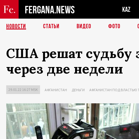
FERGANA.NEWS
KAZ
НОВОСТИ
СТАТЬИ
ВИДЕО
ФОТО
США решат судьбу 
через две недели
29.01.22 16:27 MSK
АФГАНИСТАН
ДЕНЬГИ
АФГАНИСТАН ПОД ВЛАСТЬЮ 