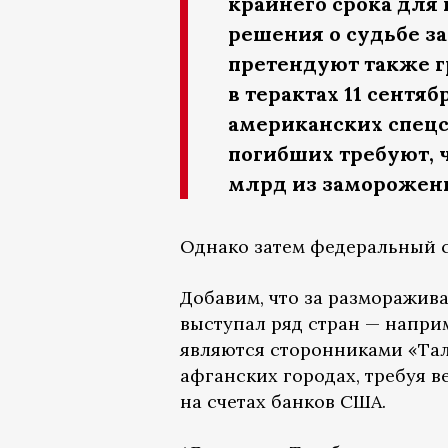
крайнего срока для
решения о судьбе з
претендуют также г
в терактах 11 сентяб
американских спецс
погибших требуют, 
млрд из замороженн
Однако затем федеральный с
Добавим, что за разморажив
выступал ряд стран — напри
являются сторонниками «Тал
афганских городах, требуя в
на счетах банков США.