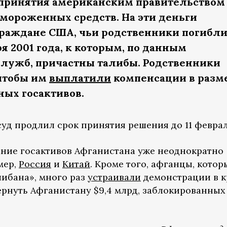
 принятия американским правительством
амороженных средств. На эти деньги
раждане США, чьи родственники погибл
ря 2001 года, к которым, по данным
лужб, причастны талибы. Родственники
чтобы им
выплатили
компенсации в разме
ых госактивов.
уд продлил срок принятия решения до 11 феврал
ание госактивов Афганистана уже неоднократно
мер,
Россия
и
Китай
. Кроме того, афганцы, котор
ибана», много раз
устраивали
демонстрации в 
ернуть Афганистану $9,4 млрд, заблокированных