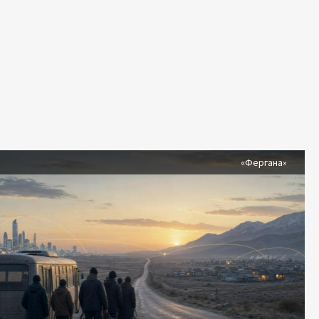
я
«Фергана»