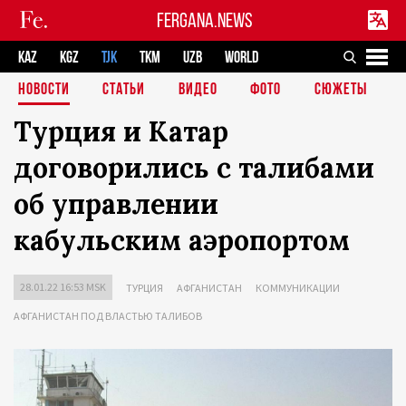
FERGANA.NEWS
KAZ
KGZ
TJK
TKM
UZB
WORLD
НОВОСТИ
СТАТЬИ
ВИДЕО
ФОТО
СЮЖЕТЫ
Турция и Катар
договорились с талибами
об управлении
кабульским аэропортом
28.01.22 16:53 MSK
ТУРЦИЯ
АФГАНИСТАН
КОММУНИКАЦИИ
АФГАНИСТАН ПОД ВЛАСТЬЮ ТАЛИБОВ