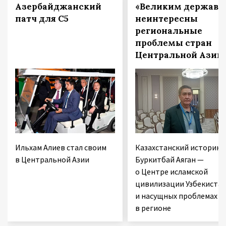
Азербайджанский
«Великим держава
патч для С5
неинтересны
региональные
проблемы стран
Центральной Азии
Ильхам Алиев стал своим
Казахстанский историк
в Центральной Азии
Буркитбай Аяган —
о Центре исламской
цивилизации Узбекиста
и насущных проблемах
в регионе