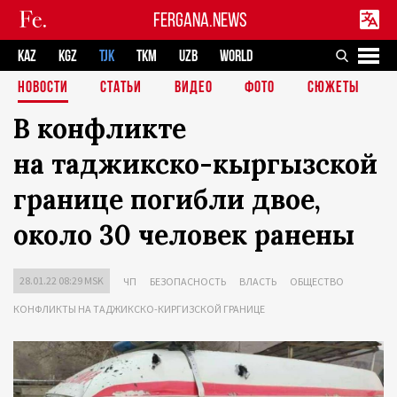
FERGANA.NEWS
KAZ
KGZ
TJK
TKM
UZB
WORLD
НОВОСТИ
СТАТЬИ
ВИДЕО
ФОТО
СЮЖЕТЫ
В конфликте
на таджикско-кыргызской
границе погибли двое,
около 30 человек ранены
28.01.22 08:29 MSK
ЧП
БЕЗОПАСНОСТЬ
ВЛАСТЬ
ОБЩЕСТВО
КОНФЛИКТЫ НА ТАДЖИКСКО-КИРГИЗСКОЙ ГРАНИЦЕ