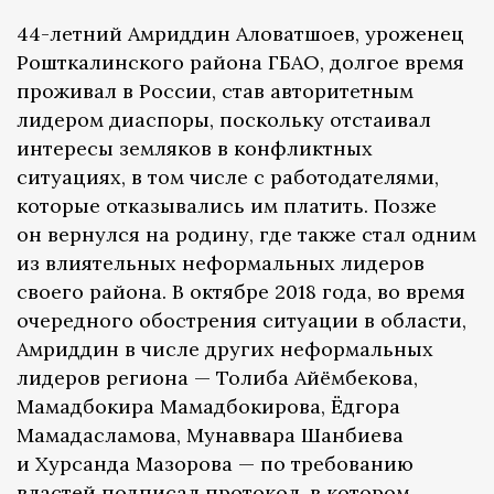
44-летний Амриддин Аловатшоев, уроженец
Рошткалинского района ГБАО, долгое время
проживал в России, став авторитетным
лидером диаспоры, поскольку отстаивал
интересы земляков в конфликтных
ситуациях, в том числе с работодателями,
которые отказывались им платить. Позже
он вернулся на родину, где также стал одним
из влиятельных неформальных лидеров
своего района. В октябре 2018 года, во время
очередного обострения ситуации в области,
Амриддин в числе других неформальных
лидеров региона — Толиба Айёмбекова,
Мамадбокира Мамадбокирова, Ёдгора
Мамадасламова, Мунаввара Шанбиева
и Хурсанда Мазорова — по требованию
властей
подписал
протокол, в котором