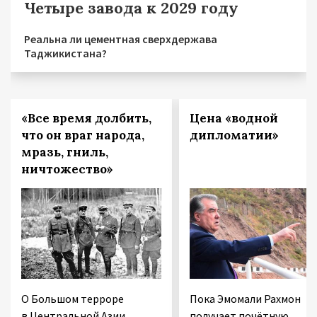
Четыре завода к 2029 году
Реальна ли цементная сверхдержава
Таджикистана?
«Все время долбить,
Цена «водной
что он враг народа,
дипломатии»
мразь, гниль,
ничтожество»
О Большом терроре
Пока Эмомали Рахмон
в Центральной Азии
получает почётную