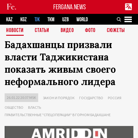
FERGANA.NEWS
KAZ
KGZ
TJK
TKM
UZB
WORLD
НОВОСТИ
СТАТЬИ
ВИДЕО
ФОТО
СЮЖЕТЫ
Бадахшанцы призвали
власти Таджикистана
показать живым своего
неформального лидера
26.01.22 20:37 MSK
ЗАКОН И ПОРЯДОК
ГОСУДАРСТВО
РОССИЯ
ОБЩЕСТВО
ВЛАСТЬ
ПРАВИТЕЛЬСТВЕННЫЕ "СПЕЦОПЕРАЦИИ" В ГОРНОМ БАДАХШАНЕ