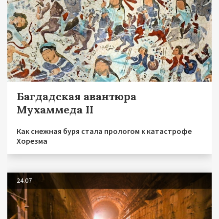
Багдадская авантюра
Мухаммеда II
Как снежная буря стала прологом к катастрофе
Хорезма
24.07