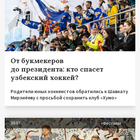
От букмекеров
до президента: кто спасет
узбекский хоккей?
Родители юных хоккеистов обратились к Шавкату
Мирзиёеву с просьбой сохранить клуб «Хумо»
30.07
«Фергана»