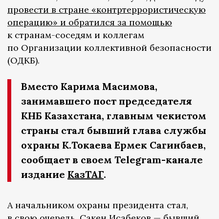
провести в стране «контртеррористическую
операцию» и обратился за помощью
к странам-соседям и коллегам
по Организации коллективной безопасности
(ОДКБ).
Вместо Карима Масимова,
занимавшего пост председателя
КНБ Казахстана, главным чекистом
страны стал бывший глава службы
охраны К.Токаева Ермек Сагинбаев,
сообщает в своем Telegram-канале
издание
КазТАГ
.
А начальником охраны президента стал,
в свою очередь, Сакен Исабеков — бывший