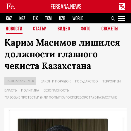
FERGANA.NEWS
KAZ
KGZ
TJK
TKM
UZB
WORLD
НОВОСТИ
СТАТЬИ
ВИДЕО
ФОТО
СЮЖЕТЫ
Карим Масимов лишился
должности главного
чекиста Казахстана
05.01.22 22:26 MSK
ЗАКОН И ПОРЯДОК
ГОСУДАРСТВО
ТЕРРОРИЗМ
ВЛАСТЬ
ПОЛИТИКА
БЕЗОПАСНОСТЬ
"ГАЗОВЫЕ ПРОТЕСТЫ" (ИЛИ ПОПЫТКА ГОСПЕРЕВОРОТА) В КАЗАХСТАНЕ