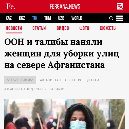
FERGANA.NEWS
KAZ
KGZ
TJK
TKM
UZB
WORLD
НОВОСТИ
СТАТЬИ
ВИДЕО
ФОТО
СЮЖЕТЫ
ООН и талибы наняли
женщин для уборки улиц
на севере Афганистана
22.12.21 11:30 MSK
АФГАНИСТАН
ОБЩЕСТВО
ДЕНЬГИ
АФГАНИСТАН ПОД ВЛАСТЬЮ ТАЛИБОВ