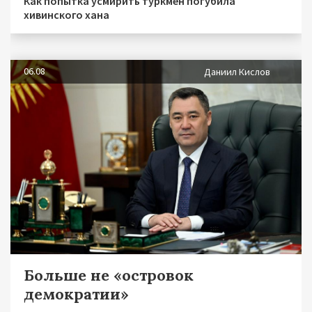
Как попытка усмирить туркмен погубила
хивинского хана
06.08
Даниил Кислов
Больше не «островок
демократии»