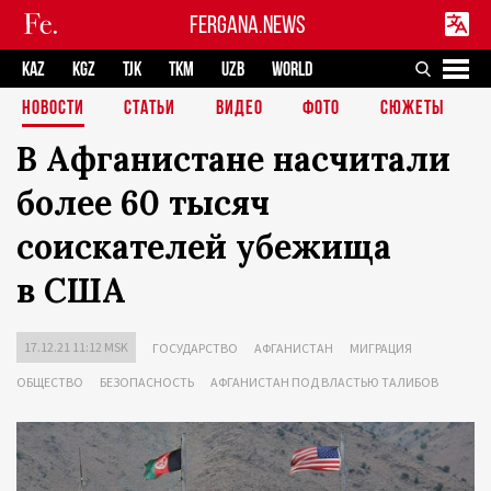
FERGANA.NEWS
KAZ
KGZ
TJK
TKM
UZB
WORLD
НОВОСТИ
СТАТЬИ
ВИДЕО
ФОТО
СЮЖЕТЫ
В Афганистане насчитали
более 60 тысяч
соискателей убежища
в США
17.12.21 11:12 MSK
ГОСУДАРСТВО
АФГАНИСТАН
МИГРАЦИЯ
ОБЩЕСТВО
БЕЗОПАСНОСТЬ
АФГАНИСТАН ПОД ВЛАСТЬЮ ТАЛИБОВ