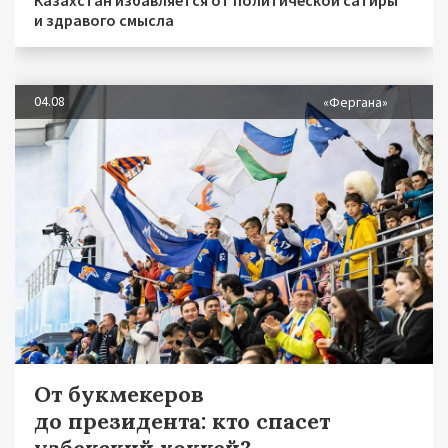
и здравого смысла
04.08
«Фергана»
От букмекеров
до президента: кто спасет
узбекский хоккей?