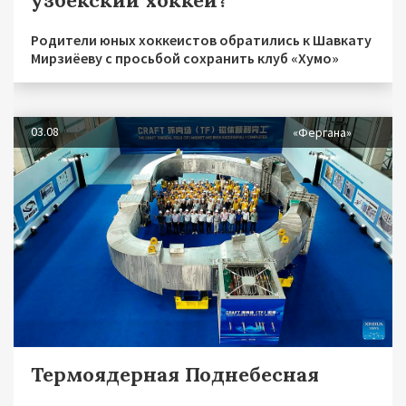
Родители юных хоккеистов обратились к Шавкату
Мирзиёеву с просьбой сохранить клуб «Хумо»
03.08
«Фергана»
Термоядерная Поднебесная