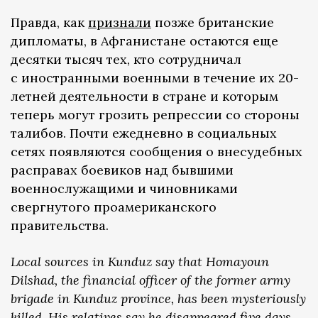
Правда, как
признали
позже британские
дипломаты, в Афганистане остаются еще
десятки тысяч тех, кто сотрудничал
с иностранными военными в течение их 20-
летней деятельности в стране и которым
теперь могут грозить репрессии со стороны
талибов. Почти ежедневно в социальных
сетях появляются сообщения о внесудебных
расправах боевиков над бывшими
военнослужащими и чиновниками
свергнутого проамериканского
правительства.
Local sources in Kunduz say that Homayoun
Dilshad, the financial officer of the former army
brigade in Kunduz province, has been mysteriously
killed. His relatives say he disappeared five days