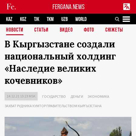
FERGANA.NEWS
KAZ
KGZ
TJK
TKM
UZB
WORLD
НОВОСТИ
СТАТЬИ
ВИДЕО
ФОТО
СЮЖЕТЫ
В Кыргызстане создали
национальный холдинг
«Наследие великих
кочевников»
14.12.21 13:23 MSK
ГОСУДАРСТВО
ДЕНЬГИ
ЭКОНОМИКА
ЗАХВАТ РУДНИКА КУМТОР ПРАВИТЕЛЬСТВОМ КЫРГЫЗСТАНА