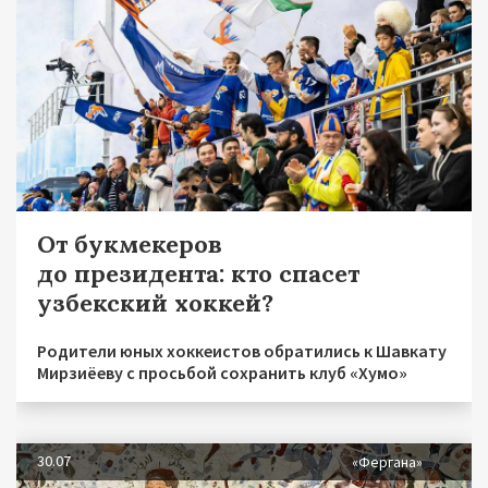
От букмекеров
до президента: кто спасет
узбекский хоккей?
Родители юных хоккеистов обратились к Шавкату
Мирзиёеву с просьбой сохранить клуб «Хумо»
30.07
«Фергана»