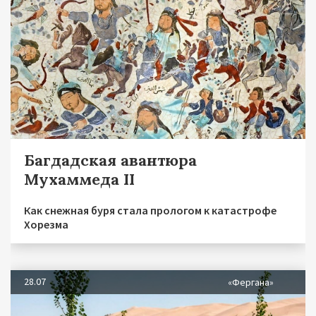
Багдадская авантюра
Мухаммеда II
Как снежная буря стала прологом к катастрофе
Хорезма
28.07
«Фергана»