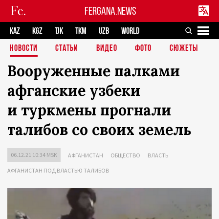
FERGANA.NEWS
KAZ
KGZ
TJK
TKM
UZB
WORLD
НОВОСТИ
СТАТЬИ
ВИДЕО
ФОТО
СЮЖЕТЫ
Вооруженные палками
афганские узбеки
и туркмены прогнали
талибов со своих земель
06.12.21 10:34 MSK
АФГАНИСТАН
ОБЩЕСТВО
ВЛАСТЬ
АФГАНИСТАН ПОД ВЛАСТЬЮ ТАЛИБОВ