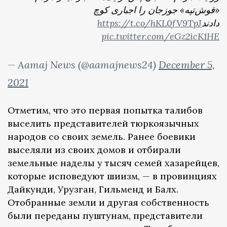
«قوش‌تپه» جوزجان را اجباری کوچ
https://t.co/hKL0fV9TpJ
دادند
pic.twitter.com/eGz2icK1HE
— Aamaj News (@aamajnews24)
December 5,
2021
Отметим, что это первая попытка талибов
выселить представителей тюркоязычных
народов со своих земель. Ранее боевики
выселяли из своих домов и отбирали
земельные наделы у тысяч семей хазарейцев,
которые исповедуют шиизм, — в провинциях
Дайкунди, Урузган, Гильменд и Балх.
Отобранные земли и другая собственность
были переданы пуштунам, представители