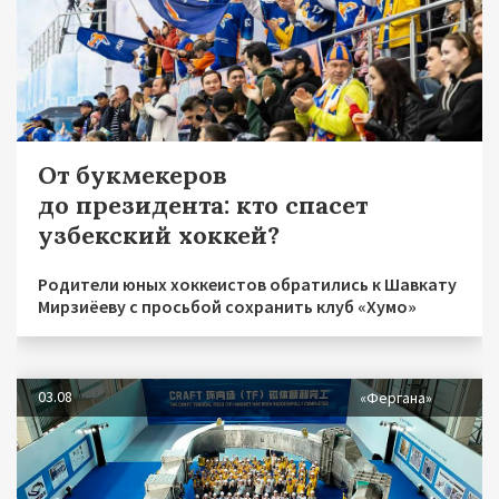
От букмекеров
до президента: кто спасет
узбекский хоккей?
Родители юных хоккеистов обратились к Шавкату
Мирзиёеву с просьбой сохранить клуб «Хумо»
03.08
«Фергана»