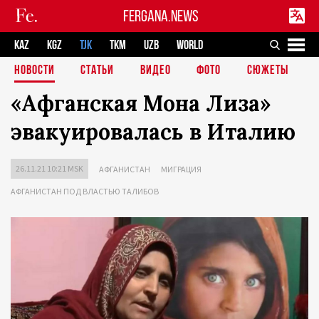
FERGANA.NEWS
KAZ
KGZ
TJK
TKM
UZB
WORLD
НОВОСТИ
СТАТЬИ
ВИДЕО
ФОТО
СЮЖЕТЫ
«Афганская Мона Лиза»
эвакуировалась в Италию
26.11.21 10:21 MSK
АФГАНИСТАН
МИГРАЦИЯ
АФГАНИСТАН ПОД ВЛАСТЬЮ ТАЛИБОВ