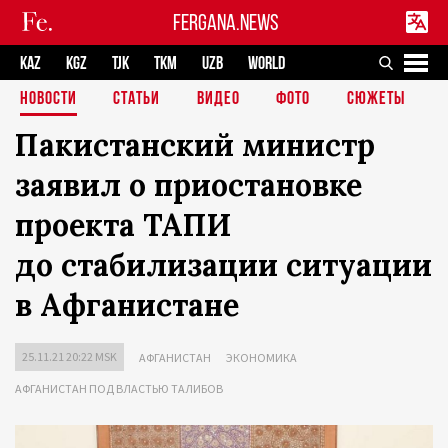
FERGANA.NEWS
KAZ
KGZ
TJK
TKM
UZB
WORLD
НОВОСТИ
СТАТЬИ
ВИДЕО
ФОТО
СЮЖЕТЫ
Пакистанский министр
заявил о приостановке
проекта ТАПИ
до стабилизации ситуации
в Афганистане
25.11.21 20:22 MSK
АФГАНИСТАН
ЭКОНОМИКА
АФГАНИСТАН ПОД ВЛАСТЬЮ ТАЛИБОВ