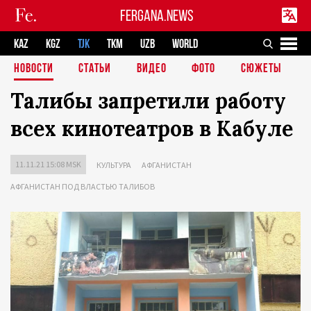
FERGANA.NEWS
KAZ
KGZ
TJK
TKM
UZB
WORLD
НОВОСТИ
СТАТЬИ
ВИДЕО
ФОТО
СЮЖЕТЫ
Талибы запретили работу
всех кинотеатров в Кабуле
11.11.21 15:08 MSK
КУЛЬТУРА
АФГАНИСТАН
АФГАНИСТАН ПОД ВЛАСТЬЮ ТАЛИБОВ