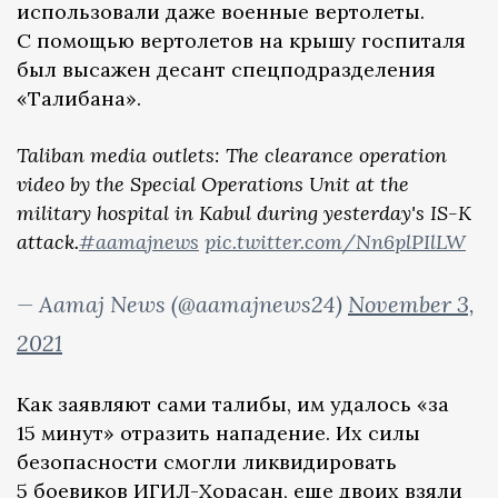
использовали даже военные вертолеты.
С помощью вертолетов на крышу госпиталя
был высажен десант спецподразделения
«Талибана».
Taliban media outlets: The clearance operation
video by the Special Operations Unit at the
military hospital in Kabul during yesterday's IS-K
attack.
#aamajnews
pic.twitter.com/Nn6plPIlLW
— Aamaj News (@aamajnews24)
November 3,
2021
Как заявляют сами талибы, им удалось «за
15 минут» отразить нападение. Их силы
безопасности смогли ликвидировать
5 боевиков ИГИЛ-Хорасан, еще двоих взяли