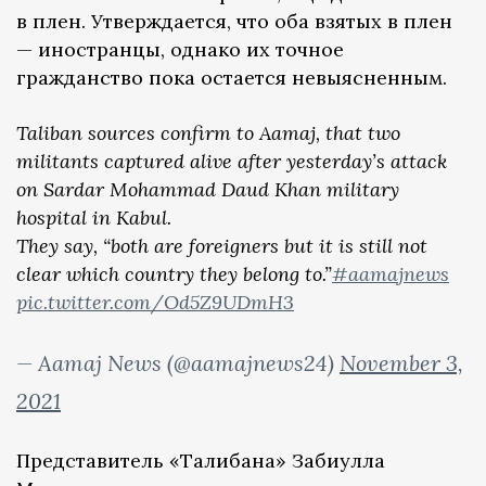
в плен. Утверждается, что оба взятых в плен
— иностранцы, однако их точное
гражданство пока остается невыясненным.
Taliban sources confirm to Aamaj, that two
militants captured alive after yesterday’s attack
on Sardar Mohammad Daud Khan military
hospital in Kabul.
They say, “both are foreigners but it is still not
clear which country they belong to.”
#aamajnews
pic.twitter.com/Od5Z9UDmH3
— Aamaj News (@aamajnews24)
November 3,
2021
Представитель «Талибана» Забиулла