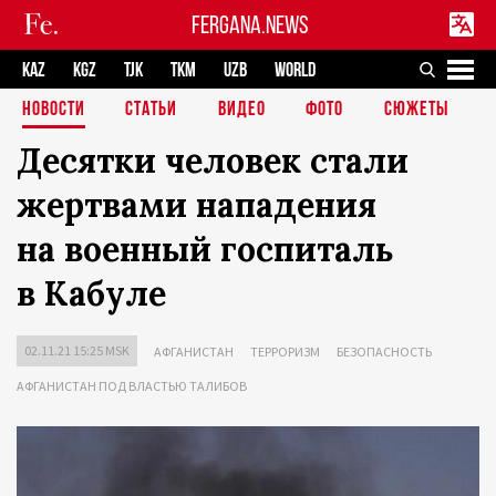
FERGANA.NEWS
KAZ
KGZ
TJK
TKM
UZB
WORLD
НОВОСТИ
СТАТЬИ
ВИДЕО
ФОТО
СЮЖЕТЫ
Десятки человек стали
жертвами нападения
на военный госпиталь
в Кабуле
02.11.21 15:25 MSK
АФГАНИСТАН
ТЕРРОРИЗМ
БЕЗОПАСНОСТЬ
АФГАНИСТАН ПОД ВЛАСТЬЮ ТАЛИБОВ