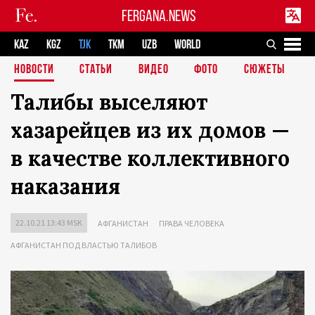
FERGANA.NEWS
KAZ
KGZ
TJK
TKM
UZB
WORLD
НОВОСТИ
СТАТЬИ
ВИДЕО
ФОТО
СЮЖЕТЫ
Талибы выселяют
хазарейцев из их домов —
в качестве коллективного
наказания
22.10.21 13:43 MSK
АФГАНИСТАН
ПРАВА ЧЕЛОВЕКА
АФГАНИСТАН ПОД ВЛАСТЬЮ ТАЛИБОВ