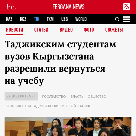
FERGANA.NEWS
KAZ
KGZ
TJK
TKM
UZB
WORLD
НОВОСТИ
СТАТЬИ
ВИДЕО
ФОТО
СЮЖЕТЫ
Таджикским студентам
вузов Кыргызстана
разрешили вернуться
на учебу
22.10.21 09:18 MSK
ГОСУДАРСТВО
ВЛАСТЬ
ОБЩЕСТВО
КОНФЛИКТЫ НА ТАДЖИКСКО-КИРГИЗСКОЙ ГРАНИЦЕ