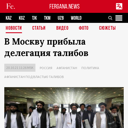
FERGANA.NEWS
KAZ
KGZ
TJK
TKM
UZB
WORLD
НОВОСТИ
СТАТЬИ
ВИДЕО
ФОТО
СЮЖЕТЫ
В Москву прибыла
делегация талибов
20.10.21 11:26 MSK
РОССИЯ
АФГАНИСТАН
ПОЛИТИКА
АФГАНИСТАН ПОД ВЛАСТЬЮ ТАЛИБОВ