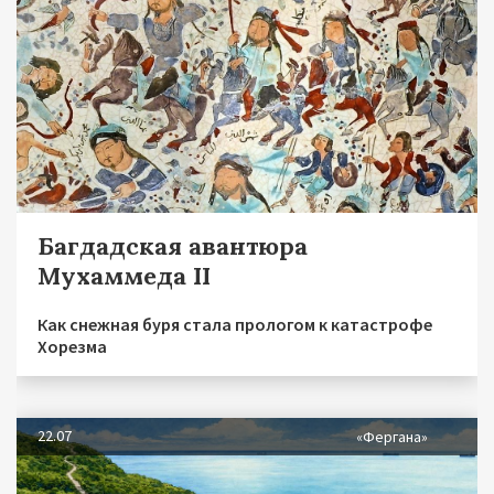
Багдадская авантюра
Мухаммеда II
Как снежная буря стала прологом к катастрофе
Хорезма
22.07
«Фергана»