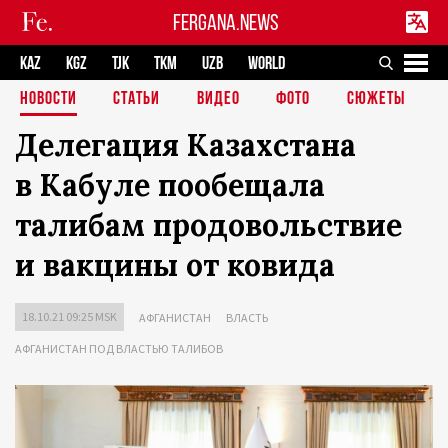
FERGANA.NEWS
KAZ
KGZ
TJK
TKM
UZB
WORLD
НОВОСТИ
СТАТЬИ
ВИДЕО
ФОТО
СЮЖЕТЫ
Делегация Казахстана
в Кабуле пообещала
талибам продовольствие
и вакцины от ковида
18.10.21 09:25 MSK
АФГАНИСТАН
ВЛАСТЬ
АФГАНИСТАН ПОД ВЛАСТЬЮ ТАЛИБОВ