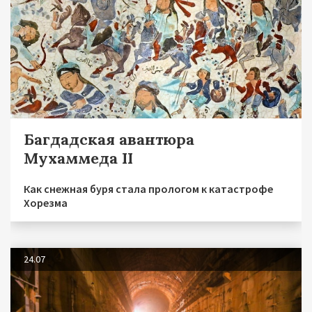
Багдадская авантюра
Мухаммеда II
Как снежная буря стала прологом к катастрофе
Хорезма
24.07