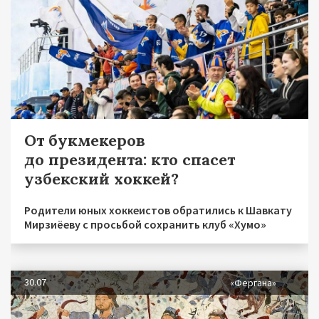
От букмекеров
до президента: кто спасет
узбекский хоккей?
Родители юных хоккеистов обратились к Шавкату
Мирзиёеву с просьбой сохранить клуб «Хумо»
30.07
«Фергана»