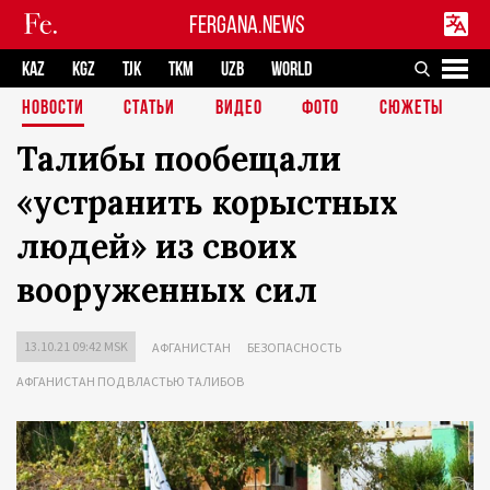
FERGANA.NEWS
KAZ
KGZ
TJK
TKM
UZB
WORLD
НОВОСТИ
СТАТЬИ
ВИДЕО
ФОТО
СЮЖЕТЫ
Талибы пообещали
«устранить корыстных
людей» из своих
вооруженных сил
13.10.21 09:42 MSK
АФГАНИСТАН
БЕЗОПАСНОСТЬ
АФГАНИСТАН ПОД ВЛАСТЬЮ ТАЛИБОВ