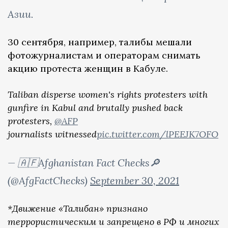
Азии.
30 сентября, например, талибы мешали
фотожурналистам и операторам снимать
акцию протеста женщин в Кабуле.
Taliban disperse women's rights protesters with
gunfire in Kabul and brutally pushed back
protesters,
@AFP
journalists witnessed
pic.twitter.com/lPEEJK7OFO
— 🇦🇫Afghanistan Fact Checks🔎
(@AfgFactChecks)
September 30, 2021
*Движение «Талибан» признано
террористическим и запрещено в РФ и многих