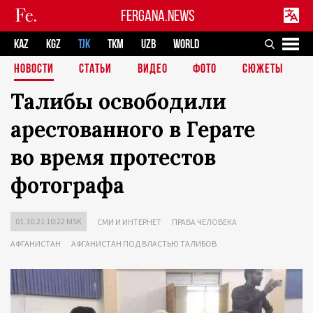
FERGANA.NEWS
KAZ
KGZ
TJK
TKM
UZB
WORLD
НОВОСТИ
СТАТЬИ
ВИДЕО
ФОТО
СЮЖЕТЫ
Талибы освободили
арестованного в Герате
во время протестов
фотографа
01.10.21 10:22 MSK
СМИ И ИНТЕРНЕТ
ПРАВА ЧЕЛОВЕКА
АФГАНИСТАН
АФГАНИСТАН ПОД ВЛАСТЬЮ ТАЛИБОВ