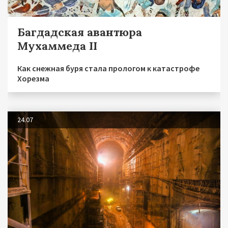
Багдадская авантюра
Мухаммеда II
Как снежная буря стала прологом к катастрофе
Хорезма
24.07