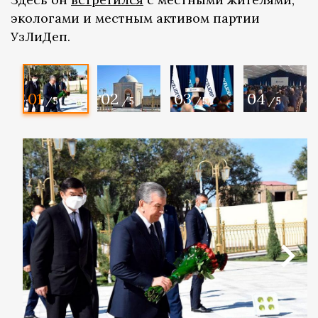
экологами и местным активом партии
УзЛиДеп.
01
02
03
04
/5
/5
/5
/5