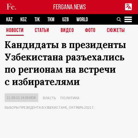
FERGANA.NEWS
KAZ
KGZ
TJK
TKM
UZB
WORLD
НОВОСТИ
СТАТЬИ
ВИДЕО
ФОТО
СЮЖЕТЫ
Кандидаты в президенты
Узбекистана разъехались
по регионам на встречи
с избирателями
21.09.21 14:06 MSK
ВЛАСТЬ
ПОЛИТИКА
ВЫБОРЫ ПРЕЗИДЕНТА В УЗБЕКИСТАНЕ, ОКТЯБРЬ 2021 Г.