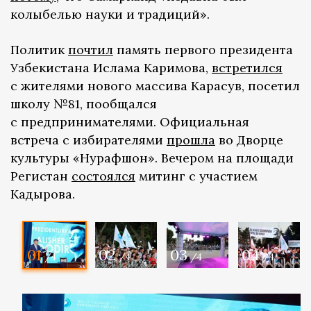
колыбелью науки и традиций».
Политик
почтил
память первого президента
Узбекистана Ислама Каримова,
встретился
с жителями нового массива Карасув, посетил
школу №81, пообщался
с предпринимателями. Официальная
встреча с избирателями
прошла
во Дворце
культуры «Нурафшон». Вечером на площади
Регистан
состоялся
митинг с участием
Кадырова.
01
02
03
04
/4
/4
/4
/4