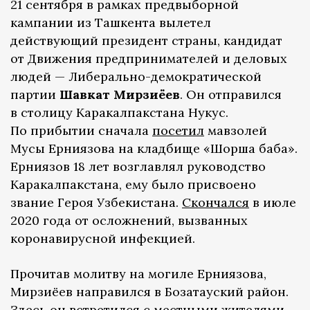
21 сентября в рамках предвыборной
кампании из Ташкента вылетел
действующий президент страны, кандидат
от Движения предпринимателей и деловых
людей — Либерально-демократической
партии
Шавкат Мирзиёев
. Он отправился
в столицу Каракалпакстана Нукус.
По прибытии сначала
посетил
мавзолей
Мусы Ерниязова на кладбище «Шорша баба».
Ерниязов 18 лет возглавлял руководство
Каракалпакстана, ему было присвоено
звание Героя Узбекистана.
Скончался
в июле
2020 года от осложнений, вызванных
коронавирусной инфекцией.
Прочитав молитву на могиле Ерниязова,
Мирзиёев направился в Бозатауский район.
Здесь он
встретился
с местными жителями,