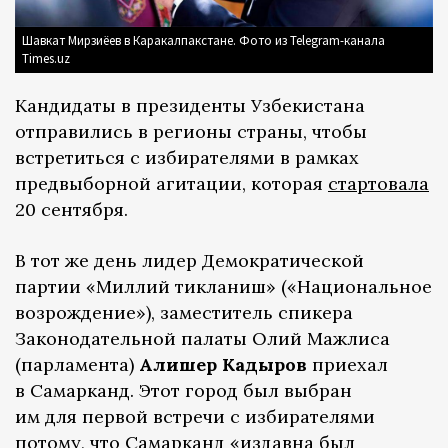
Шавкат Мирзиёев в Каракалпакстане. Фото из Telegram-канала
Times.uz
Кандидаты в президенты Узбекистана
отправились в регионы страны, чтобы
встретиться с избирателями в рамках
предвыборной агитации, которая
стартовала
20 сентября.
В тот же день лидер Демократической
партии «Миллий тикланиш» («Национальное
возрождение»), заместитель спикера
Законодательной палаты Олий Мажлиса
(парламента)
Алишер Кадыров
приехал
в Самарканд. Этот город был выбран
им для первой встречи с избирателями
потому
, что Самарканд «издавна был