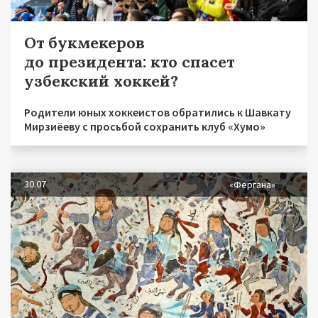
От букмекеров
до президента: кто спасет
узбекский хоккей?
Родители юных хоккеистов обратились к Шавкату
Мирзиёеву с просьбой сохранить клуб «Хумо»
30.07
«Фергана»