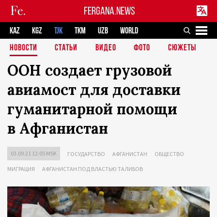
FERGANA.NEWS
KAZ
KGZ
TJK
TKM
UZB
WORLD
НОВОСТИ
СТАТЬИ
ВИДЕО
ФОТО
СЮЖЕТЫ
ООН создает грузовой
авиамост для доставки
гуманитарной помощи
в Афганистан
03.09.21 12:05 MSK
ГОСУДАРСТВО
АФГАНИСТАН
ОБЩЕСТВО
МИГРАЦИЯ
АФГАНИСТАН ПОД ВЛАСТЬЮ ТАЛИБОВ