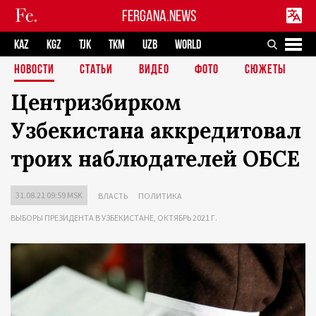
FERGANA.NEWS
KAZ
KGZ
TJK
TKM
UZB
WORLD
НОВОСТИ
СТАТЬИ
ВИДЕО
ФОТО
СЮЖЕТЫ
Центризбирком
Узбекистана аккредитовал
троих наблюдателей ОБСЕ
31.08.21 09:59 MSK
ВЛАСТЬ
ПОЛИТИКА
ВЫБОРЫ ПРЕЗИДЕНТА В УЗБЕКИСТАНЕ, ОКТЯБРЬ 2021 Г.