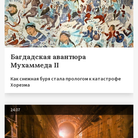
Багдадская авантюра
Мухаммеда II
Как снежная буря стала прологом к катастрофе
Хорезма
24.07