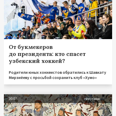
От букмекеров
до президента: кто спасет
узбекский хоккей?
Родители юных хоккеистов обратились к Шавкату
Мирзиёеву с просьбой сохранить клуб «Хумо»
30.07
«Фергана»