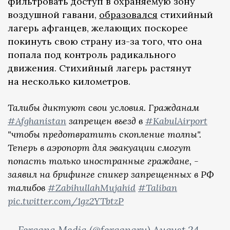
фильтровать доступ в охраняемую зону
воздушной гавани,
образовался
стихийный
лагерь афганцев, желающих поскорее
покинуть свою страну из-за того, что она
попала под контроль радикального
движения. Стихийный лагерь растянут
на несколько километров.
Талибы диктуют свои условия. Гражданам
#Afghanistan
запрещен въезд в
#KabulAirport
"чтобы предотвратить скопление толпы".
Теперь в аэропорт для эвакуации смогут
попасть только иностранные граждане, -
заявил на брифинге спикер запрещенных в РФ
талибов
#ZabihullahMujahid
#Taliban
pic.twitter.com/1gz2YTbtzP
— Fergana.Media (@ferganaru)
August 24,