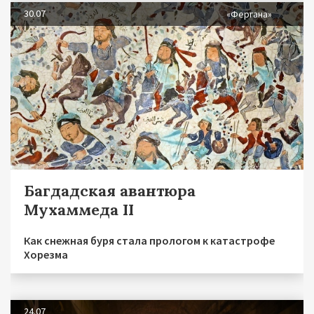
30.07
«Фергана»
Багдадская авантюра
Мухаммеда II
Как снежная буря стала прологом к катастрофе
Хорезма
24.07