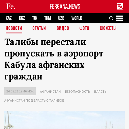
FERGANA.NEWS
KAZ
KGZ
TJK
TKM
UZB
WORLD
НОВОСТИ
СТАТЬИ
ВИДЕО
ФОТО
СЮЖЕТЫ
Талибы перестали
пропускать в аэропорт
Кабула афганских
граждан
24.08.21 17:46 MSK
АФГАНИСТАН
БЕЗОПАСНОСТЬ
ВЛАСТЬ
АФГАНИСТАН ПОД ВЛАСТЬЮ ТАЛИБОВ