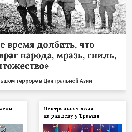
е время долбить, что
враг народа, мразь, гниль,
чтожество»
льшом терроре в Центральной Азии
мени
Центральная Азия
на рандеву у Трампа