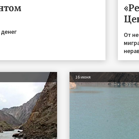
ентом
«Р
Це
 денег
От н
мигра
нера
16 июня