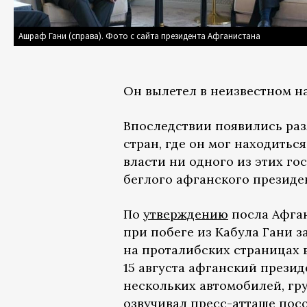
Ашраф Гани (справа). Фото с сайта президента Афганистана
Он вылетел в неизвестном н
Впоследствии появились раз
стран, где он мог находитьс
власти ни одного из этих г
беглого афганского президе
По
утверждению
посла Афган
при побеге из Кабула Гани з
на проталибских страницах в
15 августа афганский прези
нескольких автомобилей, г
озвучивал
пресс-атташе посо