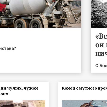
«Вс
он 
истана?
ни
О Бо
еди чужих, чужой
Конец смутного вре
воих