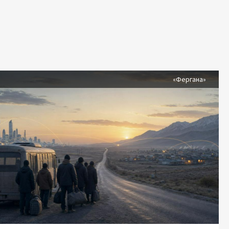
я
«Фергана»