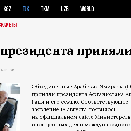
KGZ
TJK
TKM
UZB
WORLD
СЮЖЕТЫ
 президента приняли
ТАЛИБОВ
Объединенные Арабские Эмираты (О
приняли президента Афганистана А
Гани и его семью. Соответствующее
заявление 18 августа появилось
на
официальном сайте
Министерств
иностранных дел и международного