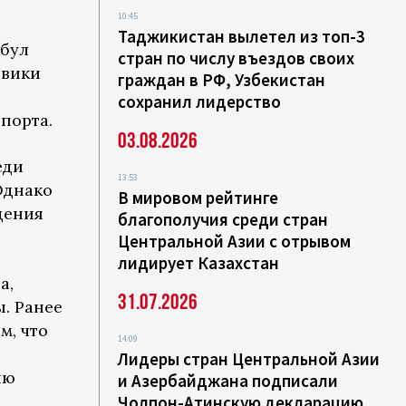
10:45
Таджикистан вылетел из топ-3
абул
стран по числу въездов своих
евики
граждан в РФ, Узбекистан
сохранил лидерство
порта.
03.08.2026
еди
13:53
Однако
В мировом рейтинге
дения
благополучия среди стран
Центральной Азии с отрывом
лидирует Казахстан
а,
31.07.2026
ы. Ранее
м, что
14:09
Лидеры стран Центральной Азии
ию
и Азербайджана подписали
Чолпон-Атинскую декларацию