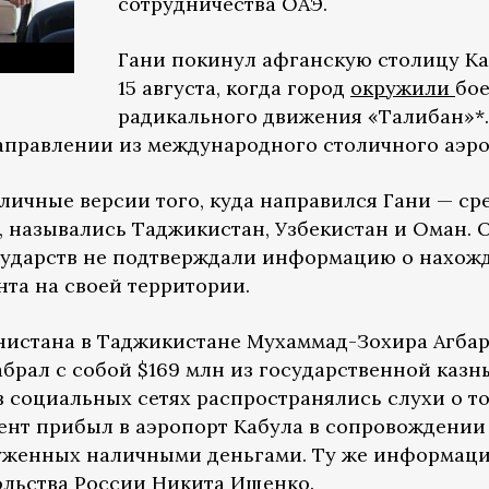
сотрудничества ОАЭ.
Гани покинул афганскую столицу К
15 августа, когда город
окружили
бо
радикального движения «Талибан»*.
аправлении из международного столичного аэро
личные версии того, куда направился Гани — ср
я, назывались Таджикистан, Узбекистан и Оман. 
осударств не подтверждали информацию о нахож
нта на своей территории.
истана в Таджикистане Мухаммад-Зохира Агбар
абрал с собой $169 млн из государственной казн
 социальных сетях распространялись слухи о то
дент прибыл в аэропорт Кабула в сопровождении
руженных наличными деньгами. Ту же информац
льства России Никита Ищенко.