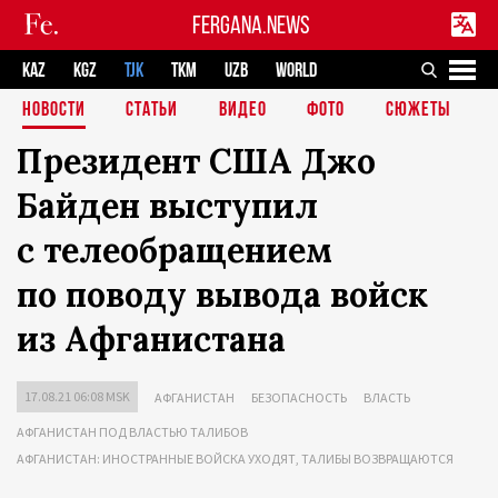
FERGANA.NEWS
KAZ
KGZ
TJK
TKM
UZB
WORLD
НОВОСТИ
СТАТЬИ
ВИДЕО
ФОТО
СЮЖЕТЫ
Президент США Джо
Байден выступил
с телеобращением
по поводу вывода войск
из Афганистана
17.08.21 06:08 MSK
АФГАНИСТАН
БЕЗОПАСНОСТЬ
ВЛАСТЬ
АФГАНИСТАН ПОД ВЛАСТЬЮ ТАЛИБОВ
АФГАНИСТАН: ИНОСТРАННЫЕ ВОЙСКА УХОДЯТ, ТАЛИБЫ ВОЗВРАЩАЮТСЯ