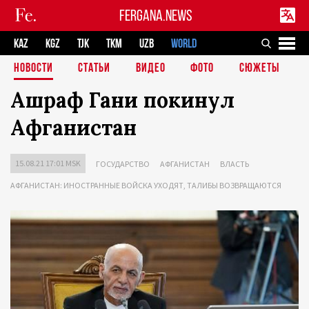
FERGANA.NEWS
KAZ
KGZ
TJK
TKM
UZB
WORLD
НОВОСТИ
СТАТЬИ
ВИДЕО
ФОТО
СЮЖЕТЫ
Ашраф Гани покинул
Афганистан
15.08.21 17:01 MSK
ГОСУДАРСТВО
АФГАНИСТАН
ВЛАСТЬ
АФГАНИСТАН: ИНОСТРАННЫЕ ВОЙСКА УХОДЯТ, ТАЛИБЫ ВОЗВРАЩАЮТСЯ