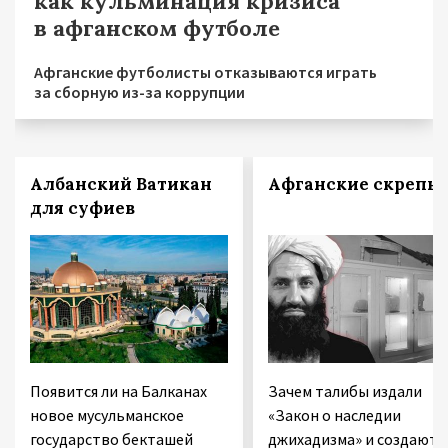
как кульминация кризиса
в афганском футболе
Афганские футболисты отказываются играть
за сборную из-за коррупции
Албанский Ватикан
Афганские скрепы
для суфиев
Появится ли на Балканах
Зачем талибы издали
новое мусульманское
«Закон о наследии
государство бекташей
джихадизма» и создают