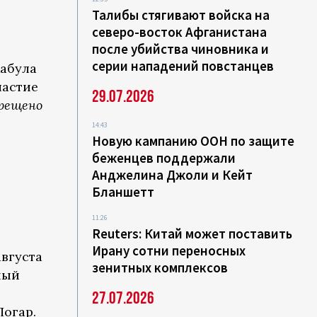
Талибы стягивают войска на
северо-восток Афганистана
после убийства чиновника и
серии нападений повстанцев
Кабула
частие
29.07.2026
рещено
14:43
Новую кампанию ООН по защите
беженцев поддержали
Анджелина Джоли и Кейт
Бланшетт
11:26
Reuters: Китай может поставить
Ирану сотни переносных
 августа
зенитных комплексов
ный
27.07.2026
Логар.