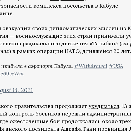
зопасности комплекса посольства в Кабуле
лице.
ой эвакуации своих дипломатических миссий из 
гия — военнослужащие этих стран принимали у
боевиков радикального движения «Талибан» (
зап
анах
) в рамках операции НАТО, длившейся 20 лет.
 прибыла в аэропорт Кабула.
#Withdrawal
#USA
lJJe69vcWm
gust 14, 2021
ского правительства продолжает
ухудшаться
. 13
лный контроль боевиков перешли административ
где ожесточенные бои продолжались около трех
 афганского президента Ашрафа Гани провинция 