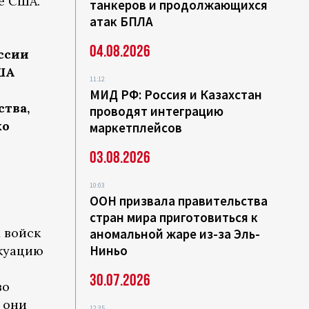
е США.
танкеров и продолжающихся
атак БПЛА
04.08.2026
ссии
США
11:12
МИД РФ: Россия и Казахстан
ства,
проводят интеграцию
ко
маркетплейсов
03.08.2026
10:03
ООН призвала правительства
стран мира приготовиться к
 войск
аномальной жаре из-за Эль-
Ниньо
акуацию
30.07.2026
во
 они
12:35