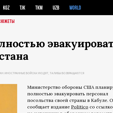
KGZ
TJK
TKM
UZB
WORLD
СЮЖЕТЫ
лностью эвакуирова
стана
АН: ИНОСТРАННЫЕ ВОЙСКА УХОДЯТ, ТАЛИБЫ ВОЗВРАЩАЮТСЯ
Министерство обороны США планир
полностью эвакуировать персонал
посольства своей страны в Кабуле. 
сообщает издание
Politico
со ссылк