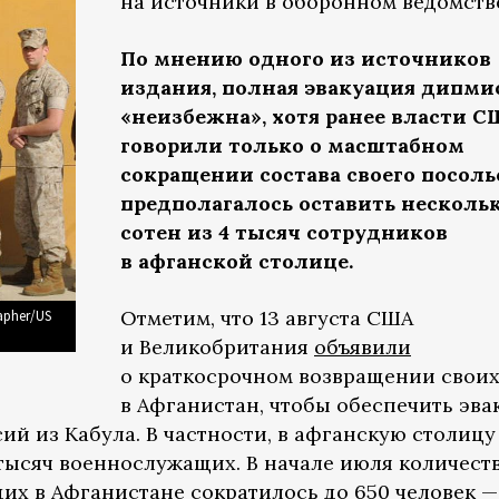
на источники в оборонном ведомств
По мнению одного из источников
издания, полная эвакуация дипми
«неизбежна», хотя ранее власти 
говорили только о масштабном
сокращении состава своего посоль
предполагалось оставить несколь
сотен из 4 тысяч сотрудников
в афганской столице.
Отметим, что 13 августа США
apher/US
и Великобритания
объявили
о краткосрочном возвращении своих
в Афганистан, чтобы обеспечить эв
й из Кабула. В частности, в афганскую столицу
тысяч военнослужащих. В начале июля количест
их в Афганистане
сократилось
до 650 человек —