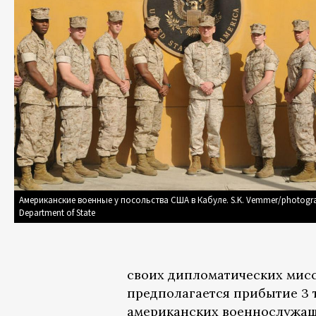
Американские военные у посольства США в Кабуле. S.K. Vemmer/photogr
Department of State
своих дипломатических мисси
предполагается прибытие 3 
американских военнослужащ