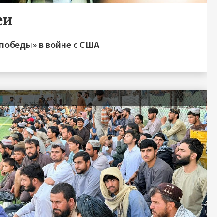
еи
победы» в войне с США
я