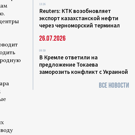
кам
13:26
Reuters: КТК возобновляет
ю.
экспорт казахстанской нефти
 центры
через черноморский терминал
26.07.2026
оводит
09:59
одить
В Кремле ответили на
 родную
предложение Токаева
заморозить конфликт с Украиной
ара
ВСЕ НОВОСТИ
м
ые
их
ыводу