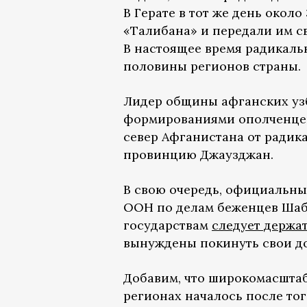
В Герате в тот же день окол
«Талибана» и передали им с
В настоящее время радикал
половины регионов страны.
Лидер общины афганских уз
формированиями ополченцев
север Афганистана от радик
провинцию Джаузджан.
В свою очередь, официальны
ООН по делам беженцев Шаби
государствам
следует держа
вынуждены покинуть свои до
Добавим, что широкомасшта
регионах началось после тог