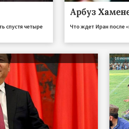
Арбуз Хамен
ть спустя четыре
Что ждет Иран после «
16 июн