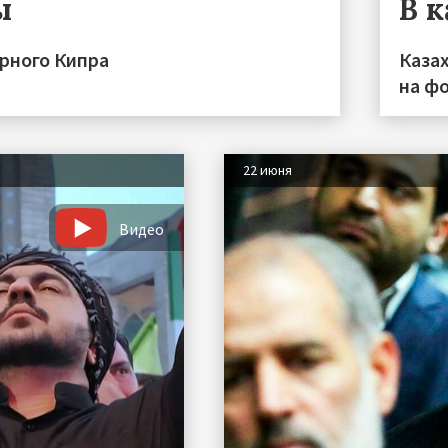
ы
В 
ерного Кипра
Каза
на фо
22 июня
Видео