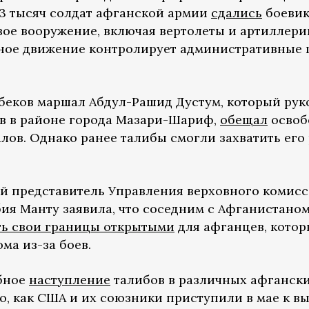
о 3 тысяч солдат афганской армии
сдались
боеви
вое вооружение, включая вертолеты и артиллери
ьное движение контролирует административные
беков маршал Абдул-Рашид Дустум, который рук
 в районе города Мазари-Шариф,
обещал
освоб
алов. Однако ранее талибы смогли захватить его
й представитель Управления верховного комисс
я Манту заявила, что соседним с Афганистано
ть свои границы открытыми
для афганцев, котор
ма из-за боев.
бное
наступление
талибов в различных афганск
о, как США и их союзники приступили в мае к в