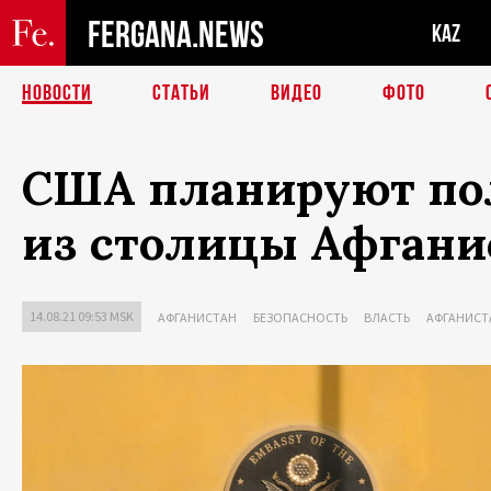
FERGANA.NEWS
KAZ
НОВОСТИ
СТАТЬИ
ВИДЕО
ФОТО
США планируют по
из столицы Афгани
14.08.21 09:53 MSK
АФГАНИСТАН
БЕЗОПАСНОСТЬ
ВЛАСТЬ
АФГАНИСТ