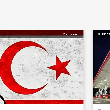
08 июл
«Фергана»