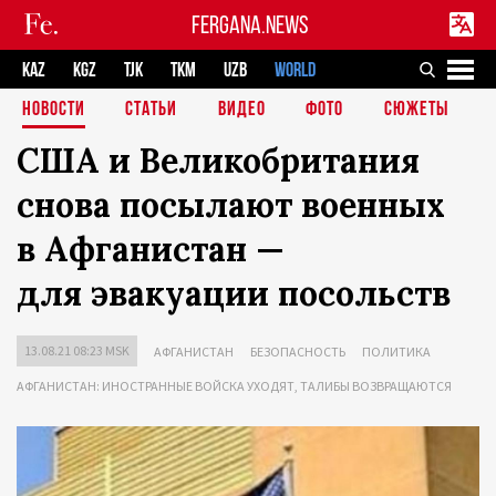
FERGANA.NEWS
KAZ
KGZ
TJK
TKM
UZB
WORLD
НОВОСТИ
СТАТЬИ
ВИДЕО
ФОТО
СЮЖЕТЫ
США и Великобритания
снова посылают военных
в Афганистан —
для эвакуации посольств
13.08.21 08:23 MSK
АФГАНИСТАН
БЕЗОПАСНОСТЬ
ПОЛИТИКА
АФГАНИСТАН: ИНОСТРАННЫЕ ВОЙСКА УХОДЯТ, ТАЛИБЫ ВОЗВРАЩАЮТСЯ