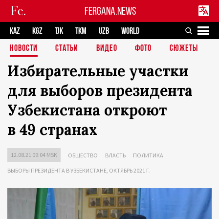
FERGANA.NEWS
KAZ
KGZ
TJK
TKM
UZB
WORLD
НОВОСТИ
СТАТЬИ
ВИДЕО
ФОТО
СЮЖЕТЫ
Избирательные участки
для выборов президента
Узбекистана откроют
в 49 странах
12.08.21 09:04 MSK
ОБЩЕСТВО
ВЛАСТЬ
ПОЛИТИКА
ВЫБОРЫ ПРЕЗИДЕНТА В УЗБЕКИСТАНЕ, ОКТЯБРЬ 2021 Г.