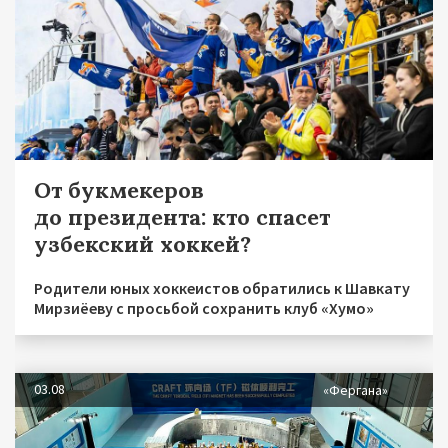
От букмекеров
до президента: кто спасет
узбекский хоккей?
Родители юных хоккеистов обратились к Шавкату
Мирзиёеву с просьбой сохранить клуб «Хумо»
03.08
«Фергана»