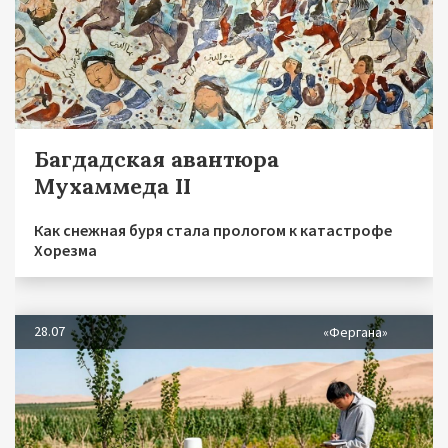
Багдадская авантюра
Мухаммеда II
Как снежная буря стала прологом к катастрофе
Хорезма
28.07
«Фергана»