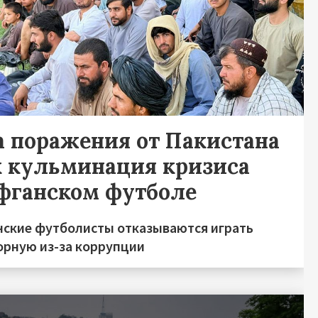
а поражения от Пакистана
к кульминация кризиса
афганском футболе
нские футболисты отказываются играть
борную из-за коррупции