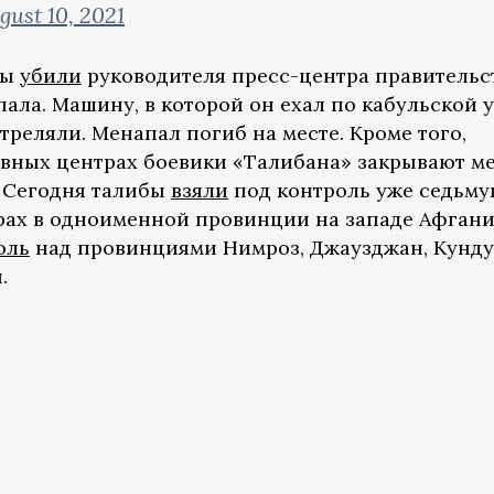
gust 10, 2021
бы
убили
руководителя пресс-центра правительс
ала. Машину, в которой он ехал по кабульской 
треляли. Менапал погиб на месте. Кроме того,
вных центрах боевики «Талибана» закрывают м
. Сегодня талибы
взяли
под контроль уже седьм
рах в одноименной провинции на западе Афгани
оль
над провинциями Нимроз, Джаузджан, Кунду
.