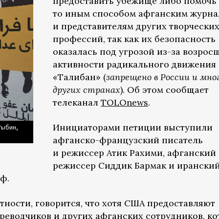
предоставить убежище либо помочь
то иным способом афганским журна
и представителям других творчески
профессий, так как их безопасность
оказалась под угрозой из-за возрос
активности радикального движения
«Талибан» (
запрещено в России и мно
других странах
). Об этом сообщает
телеканал
TOLOnews
.
Инициаторами петиции выступили
Рыбин,
афганско-французский писатель
и режиссер Атик Рахими, афганский
режиссер Сиддик Бармак и ирански
ф.
тности, говорится, что хотя США предоставляют
реводчиков и других афганских сотрудников, к