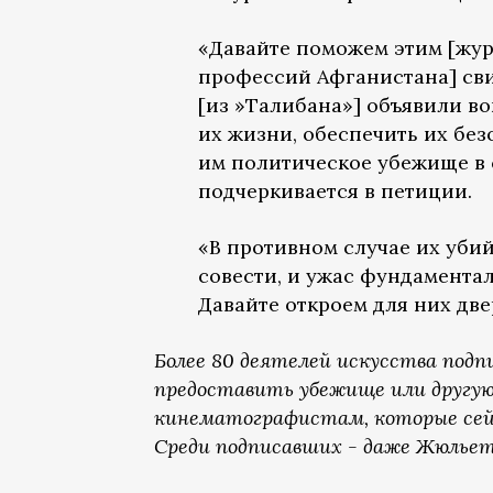
«Давайте поможем этим [жур
профессий Афганистана] сви
[из »Талибана»] объявили в
их жизни, обеспечить их бе
им политическое убежище в 
подчеркивается в петиции.
«В противном случае их уби
совести, и ужас фундамента
Давайте откроем для них две
Более 80 деятелей искусства под
предоставить убежище или другу
кинематографистам, которые сей
Среди подписавших - даже Жюлье