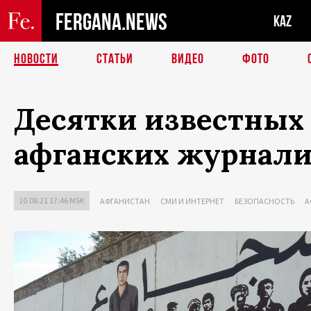
FERGANA.NEWS
KAZ
НОВОСТИ
СТАТЬИ
ВИДЕО
ФОТО
Десятки известных
афганских журнали
10.08.21 17:46 MSK
АФГАНИСТАН
СМИ И ИНТЕРНЕТ
БЕЗОПАСНОСТЬ
А