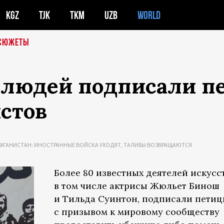
KGZ
TJK
TKM
UZB
WORLD
СЮЖЕТЫ
 людей подписали п
стов
ФГАНИСТАН: ИНОСТРАННЫЕ ВОЙСКА УХОДЯТ, ТАЛИБЫ ВОЗВРАЩАЮТСЯ
Более 80 известных деятелей искусст
в том числе актрисы Жюльет Бинош
и Тильда Суинтон, подписали пети
с призывом к мировому сообществу