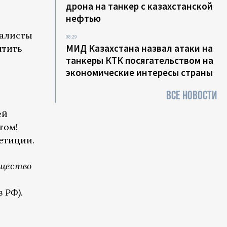
дрона на танкер с казахстанской
нефтью
талисты
08:29
МИД Казахстана назвал атаки на
итить
танкеры КТК посягательством на
экономические интересы страны
ВСЕ НОВОСТИ
ей
том!
етиции.
бщество
 РФ).