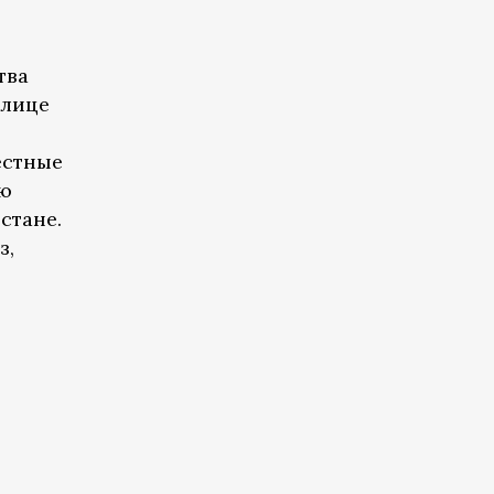
тва
улице
естные
ую
стане.
з,