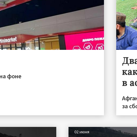
Дв
ка
 на фоне
в 
Афга
за с
02 июня