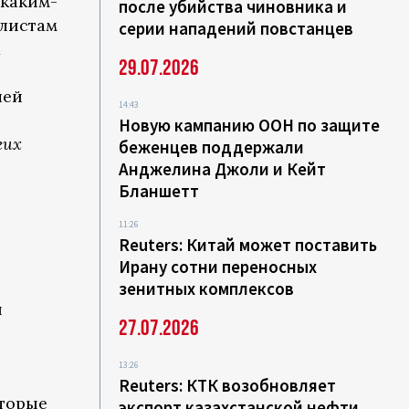
 каким-
после убийства чиновника и
листам
серии нападений повстанцев
х
29.07.2026
шей
14:43
Новую кампанию ООН по защите
гих
беженцев поддержали
Анджелина Джоли и Кейт
Бланшетт
11:26
Reuters: Китай может поставить
Ирану сотни переносных
зенитных комплексов
й
27.07.2026
13:26
Reuters: КТК возобновляет
оторые
экспорт казахстанской нефти