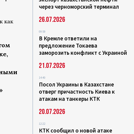
через черноморский терминал
26.07.2026
к как
09:59
В Кремле ответили на
том
предложение Токаева
заморозить конфликт с Украиной
же,
21.07.2026
тными
14:40
Посол Украины в Казахстане
»
отверг причастность Киева к
атакам на танкеры КТК
20.07.2026
12:22
КТК сообщил о новой атаке