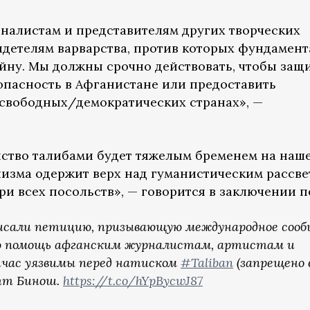
налистам и представителям других творческих
детелям варварства, против которых фундамен
ойну. Мы должны срочно действовать, чтобы защ
зопасность в Афганистане или предоставить
свободных/демократических странах», —
йство талибами будет тяжелым бременем на наш
лизма одержит верх над гуманистическим рассве
ри всех посольств», — говорится в заключении п
писали петицию, призывающую международное соо
ю помощь афганским журналистам, артистам и
час уязвимы перед натиском
#Taliban
(запрещено в
тт Бинош.
https://t.co/hYpBycwJ87