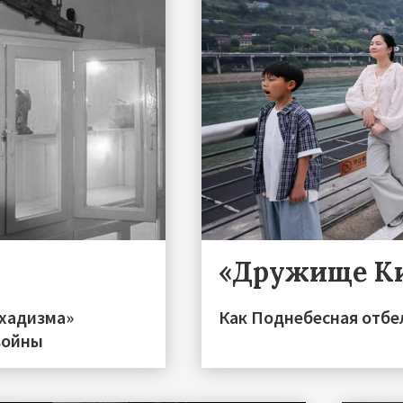
«Дружище К
ихадизма»
Как Поднебесная отбел
войны